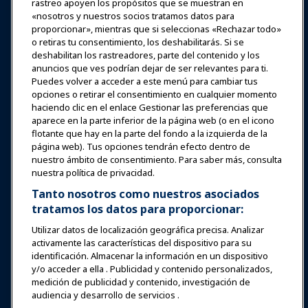
rastreo apoyen los propósitos que se muestran en
«nosotros y nuestros socios tratamos datos para
Expos y Eventos
proporcionar», mientras que si seleccionas «Rechazar todo»
o retiras tu consentimiento, los deshabilitarás. Si se
Noticias y Funworld
deshabilitan los rastreadores, parte del contenido y los
anuncios que ves podrían dejar de ser relevantes para ti.
Puedes volver a acceder a este menú para cambiar tus
Educación
opciones o retirar el consentimiento en cualquier momento
haciendo clic en el enlace Gestionar las preferencias que
aparece en la parte inferior de la página web (o en el icono
Seguridad y protección
flotante que hay en la parte del fondo a la izquierda de la
página web). Tus opciones tendrán efecto dentro de
nuestro ámbito de consentimiento. Para saber más, consulta
Defensa
nuestra política de privacidad.
Tanto nosotros como nuestros asociados
tratamos los datos para proporcionar:
Investigación y Reportes
Utilizar datos de localización geográfica precisa. Analizar
activamente las características del dispositivo para su
Acerca de IAAPA
identificación. Almacenar la información en un dispositivo
y/o acceder a ella . Publicidad y contenido personalizados,
medición de publicidad y contenido, investigación de
Socios
audiencia y desarrollo de servicios .