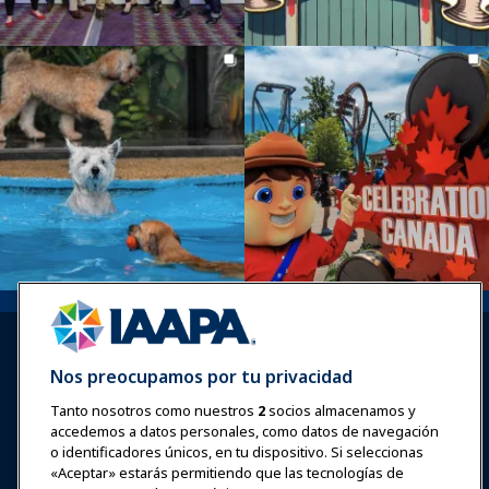
Nos preocupamos por tu privacidad
Tanto nosotros como nuestros
2
socios almacenamos y
accedemos a datos personales, como datos de navegación
Iniciar sesión
Únete ahora
o identificadores únicos, en tu dispositivo. Si seleccionas
Premios
Carreras
Contacto
«Aceptar» estarás permitiendo que las tecnologías de