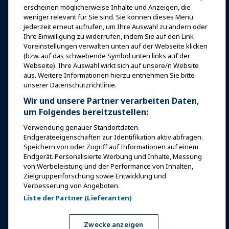
erscheinen möglicherweise Inhalte und Anzeigen, die
weniger relevant für Sie sind. Sie können dieses Menü
Bildung
jederzeit erneut aufrufen, um Ihre Auswahl zu ändern oder
Ihre Einwilligung zu widerrufen, indem Sie auf den Link
Voreinstellungen verwalten unten auf der Webseite klicken
Sicherheit & Schutz
(bzw. auf das schwebende Symbol unten links auf der
Webseite). Ihre Auswahl wirkt sich auf unsere/n Website
aus. Weitere Informationen hierzu entnehmen Sie bitte
Plädoyer
unserer Datenschutzrichtlinie.
Wir und unsere Partner verarbeiten Daten,
Forschung & Berichte
um Folgendes bereitzustellen:
Verwendung genauer Standortdaten.
Endgeräteeigenschaften zur Identifikation aktiv abfragen.
Über IAAPA
Speichern von oder Zugriff auf Informationen auf einem
Endgerät. Personalisierte Werbung und Inhalte, Messung
von Werbeleistung und der Performance von Inhalten,
Partner
Zielgruppenforschung sowie Entwicklung und
Verbesserung von Angeboten.
Copyright © 2026 Internationaler Verband der
Liste der Partner (Lieferanten)
Vergnügungsparks und Attraktionen. Alle Rechte
vorbehalten.
Datenschutzerklärung
Hinweis zur Übersetzung
Zwecke anzeigen