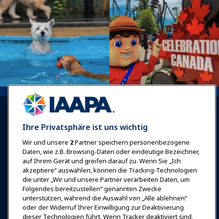
Ihre Privatsphäre ist uns wichtig
Wir und unsere
2
Partner speichern personenbezogene
Anmelden
Jetzt beitreten
Daten, wie z.B. Browsing-Daten oder eindeutige Bezeichner,
auf Ihrem Gerät und greifen darauf zu. Wenn Sie „Ich
Auszeichnungen
Karrieren
Kontakt
akzeptiere“ auswählen, können die Tracking-Technologien
die unter „Wir und unsere Partner verarbeiten Daten, um
Expos & Veranstaltungen
Folgendes bereitzustellen“ genannten Zwecke
unterstützen, während die Auswahl von „Alle ablehnen“
oder der Widerruf Ihrer Einwilligung zur Deaktivierung
News & Funwelt
dieser Technologien führt. Wenn Tracker deaktiviert sind,