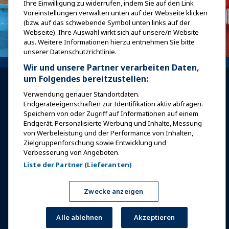
Ihre Einwilligung zu widerrufen, indem Sie auf den Link
Voreinstellungen verwalten unten auf der Webseite klicken
(bzw. auf das schwebende Symbol unten links auf der
Webseite). Ihre Auswahl wirkt sich auf unsere/n Website
aus. Weitere Informationen hierzu entnehmen Sie bitte
unserer Datenschutzrichtlinie.
Wir und unsere Partner verarbeiten Daten,
um Folgendes bereitzustellen:
Verwendung genauer Standortdaten.
Endgeräteeigenschaften zur Identifikation aktiv abfragen.
Speichern von oder Zugriff auf Informationen auf einem
Endgerät. Personalisierte Werbung und Inhalte, Messung
Anmelden
Jetzt beitreten
von Werbeleistung und der Performance von Inhalten,
Auszeichnungen
Karrieren
Kontakt
Zielgruppenforschung sowie Entwicklung und
Verbesserung von Angeboten.
Expos & Veranstaltungen
Liste der Partner (Lieferanten)
Zwecke anzeigen
News & Funwelt
Alle ablehnen
Akzeptieren
Bildung