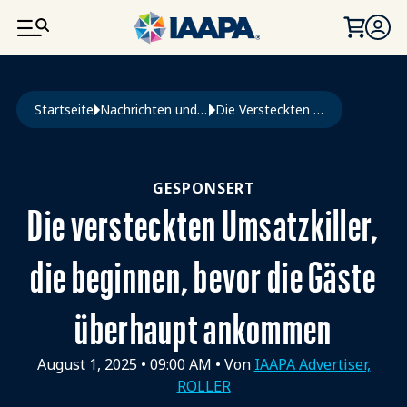
DIREKT ZUM INHALT
Pfadnavigation
Startseite
Nachrichten und Funworld
Die Versteckten Umsatzkiller, Die Beginnen, Bevor Die Gäste Überhaupt Ankommen
GESPONSERT
Die versteckten Umsatzkiller,
die beginnen, bevor die Gäste
überhaupt ankommen
August 1, 2025
•
09:00 AM
• Von
IAAPA Advertiser,
ROLLER