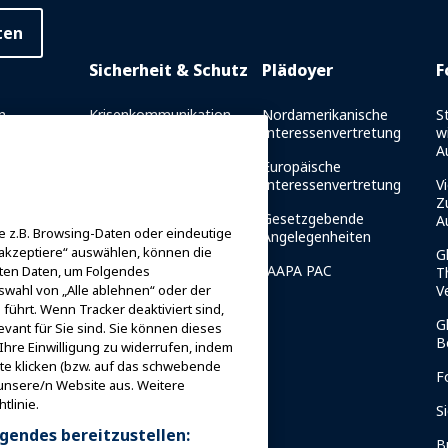
ten
Sicherheit & Schutz
Plädoyer
F
n
Krisenkommunikation
Nordamerikanische
S
Interessenvertretung
w
richt
Fahrtsicherheitsberichte
A
Europäische
es
Sicherheitsrichtlinien
Interessenvertretung
Vi
et
Z
Ressourcen für die
Gesetzgebende
A
 z.B. Browsing-Daten oder eindeutige
g
Sicherheit
Angelegenheiten
 akzeptiere“ auswählen, können die
G
er IAAPA-
Ressourcen für die
IAAPA PAC
iten Daten, um Folgendes
T
Sicherheit
V
swahl von „Alle ablehnen“ oder der
führt. Wenn Tracker deaktiviert sind,
Sicherheits- und
G
vant für Sie sind. Sie können dieses
Schutznachrichten
B
Ihre Einwilligung zu widerrufen, indem
 Mentor
ite klicken (bzw. auf das schwebende
Sicherheitsausschüsse
F
 unsere/n Website aus. Weitere
tlinie.
Sicherheitsinstitut
S
gendes bereitzustellen:
B