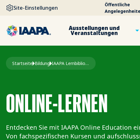
DIREKT ZUM INHALT
Öffentliche
Site-Einstellungen
Angelegenheit
Ausstellungen und
Veranstaltungen
Pfadnavigation
Startseite
Bildung
IAAPA Lernbibliothek
ONLINE-LERNEN
Entdecken Sie mit IAAPA Online Education ei
Von fachspezifischen Kursen und aufschluss