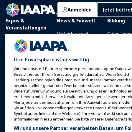
Anmelden
Jetzt beitre
Expos &
News & Funwelt
Bildung
Veranstaltungen
Nachrichten und
Online Lerne
Funktionen
IAAPA Expo
Präsenzunter
Mit IAAPA werben
Expo Europa
Gemeinsam
Frühere Ausgaben
Wissensgebi
Ihre Privatsphäre ist uns wichtig
Expo Asien
Wir und unsere
2
Partner speichern personenbezogene Daten, wie
Schreiben Sie für Funworld
Zertifizierun
Expo Naher Osten
Bezeichner, auf Ihrem Gerät und greifen darauf zu. Wenn Sie „Ich
Programme d
Tracking-Technologien die unter „Wir und unsere Partner verarbe
Kommende
Stiftung
bereitzustellen“ genannten Zwecke unterstützen, während die Au
Veranstaltungen
Widerruf Ihrer Einwilligung zur Deaktivierung dieser Technologien 
erkundet
Bei einer Expo oder
erscheinen möglicherweise Inhalte und Anzeigen, die weniger rele
Veranstaltung sprechen
Menü jederzeit erneut aufrufen, um Ihre Auswahl zu ändern oder 
Finde einen
Sie auf den Link Voreinstellungen verwalten unten auf der Webse
Ein Meeting oder Ereignis
Symbol unten links auf der Webseite). Ihre Auswahl wirkt sich auf
Ressourcen
buchen
Informationen hierzu entnehmen Sie bitte unserer Datenschutzrich
Werde ein Botschafter
Wir und unsere Partner verarbeiten Daten, um Fol