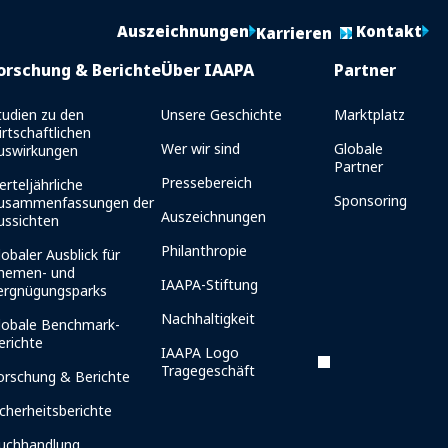
Auszeichnungen
Kontakt
Karrieren
orschung & Berichte
Über IAAPA
Partner
tudien zu den
Unsere Geschichte
Marktplatz
irtschaftlichen
Wer wir sind
Globale
uswirkungen
Partner
Pressebereich
erteljährliche
Sponsoring
usammenfassungen der
Auszeichnungen
ussichten
Philanthropie
lobaler Ausblick für
hemen- und
IAAPA-Stiftung
ergnügungsparks
Nachhaltigkeit
lobale Benchmark-
erichte
IAAPA Logo
Tragegeschäft
orschung & Berichte
icherheitsberichte
uchhandlung