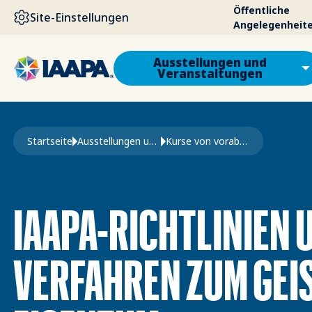
DIREKT ZUM INHALT
Öffentliche
Site-Einstellungen
Angelegenheit
Ausstellungen und
Veranstaltungen
Pfadnavigation
Startseite
Ausstellungen und Veranstaltungen
Kurse von vorab genehmigten Anbietern
IAAPA-RICHTLINIEN U
VERFAHREN ZUM GEI