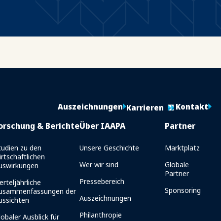
Auszeichnungen
Kontakt
Karrieren
orschung & Berichte
Über IAAPA
Partner
tudien zu den
Unsere Geschichte
Marktplatz
irtschaftlichen
Wer wir sind
Globale
uswirkungen
Partner
Pressebereich
erteljährliche
Sponsoring
usammenfassungen der
Auszeichnungen
ussichten
Philanthropie
lobaler Ausblick für