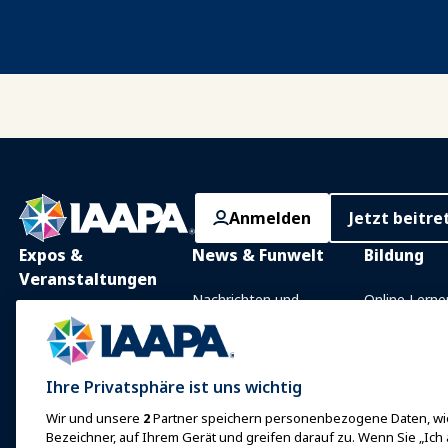
Anmelden
Jetzt beitre
Expos &
News & Funwelt
Bildung
Veranstaltungen
Nachrichten und
Online Lerne
Funktionen
IAAPA Expo
Präsenzunter
Mit IAAPA werben
Expo Europa
Gemeinsam
Ihre Privatsphäre ist uns wichtig
Frühere Ausgaben
Wissensgebi
Expo Asien
Wir und unsere
2
Partner speichern personenbezogene Daten, wie
Schreiben Sie für Funworld
Zertifizierun
Expo Naher Osten
Bezeichner, auf Ihrem Gerät und greifen darauf zu. Wenn Sie „Ich