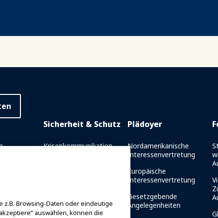
ten
Sicherheit & Schutz
Plädoyer
F
n
Krisenkommunikation
Nordamerikanische
S
Interessenvertretung
w
richt
Fahrtsicherheitsberichte
A
Europäische
es
Sicherheitsrichtlinien
Interessenvertretung
Vi
et
Z
Ressourcen für die
Gesetzgebende
A
 z.B. Browsing-Daten oder eindeutige
g
Sicherheit
Angelegenheiten
 akzeptiere“ auswählen, können die
G