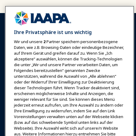
Ihre Privatsphäre ist uns wichtig
Wir und unsere
2
Partner speichern personenbezogene
Anmelden
Jetzt beitreten
Daten, wie z.B. Browsing-Daten oder eindeutige Bezeichner,
auf Ihrem Gerät und greifen darauf zu. Wenn Sie „Ich
Auszeichnungen
Karrieren
Kontakt
akzeptiere“ auswählen, können die Tracking-Technologien
die unter „Wir und unsere Partner verarbeiten Daten, um
Expos & Veranstaltungen
Folgendes bereitzustellen“ genannten Zwecke
unterstützen, während die Auswahl von „Alle ablehnen“
oder der Widerruf Ihrer Einwilligung zur Deaktivierung
News & Funwelt
dieser Technologien führt. Wenn Tracker deaktiviert sind,
erscheinen möglicherweise Inhalte und Anzeigen, die
weniger relevant für Sie sind. Sie können dieses Menü
Bildung
jederzeit erneut aufrufen, um Ihre Auswahl zu ändern oder
Ihre Einwilligung zu widerrufen, indem Sie auf den Link
Voreinstellungen verwalten unten auf der Webseite klicken
Sicherheit & Schutz
(bzw. auf das schwebende Symbol unten links auf der
Webseite). Ihre Auswahl wirkt sich auf unsere/n Website
aus. Weitere Informationen hierzu entnehmen Sie bitte