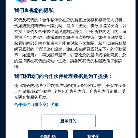
我们重视您的隐私
教育
我們及我們的
2
合作夥伴會在您的裝置上儲存和存取個人資料，
例如瀏覽資料或唯一識別碼。選擇「接受」將啟用追蹤技術，以
安全与保障
支持「我們及合作夥伴處理資料以提供」部分所載的之目的；而
選擇「全部拒絕」或撤銷同意將停用這些技術。如停用追蹤器，
您看到的部分內容和廣告可能會與您不太相關。您可以隨時點擊
倡导
網頁底部的「管理偏好設定」連結或在網頁底部左下方的浮動圖
示（如適用），再次顯示選單，以更改您的選擇或撤銷同意。您
的選擇將在我們的網站中生效。請參閱我們的私隱政策了解詳
研究与报告
情。
我们和我们的合作伙伴处理数据是为了提供：
关于IAAPA
使用精确的地理位置数据. 主动扫描设备特性以进行识别. 在设备
上存储和/或访问信息. 个性化广告和内容、广告和内容衡量、受
众研究和服务开发.
合作伙伴
合作伙伴（供应商）名单
Copyright © 2026 国际游乐园和景点协会。保留所有权利。
隐私政策
翻译通知
显示目的
服务条款
管理偏好設定
全部拒绝
我接受