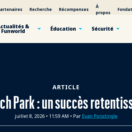
À
artenaires
Recherche
Récompenses
Fondat
propos
ctualités &
Éducation
Sécurité
Funworld
ARTICLE
ch Park : un succès retentis
juillet 8, 2026
•
11:59 AM
• Par
Evan Ponstingle