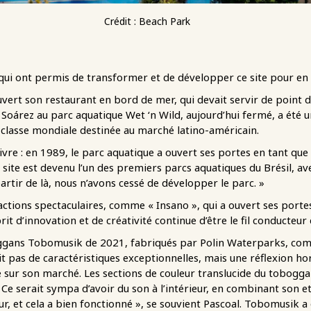
Crédit : Beach Park
 qui ont permis de transformer et de développer ce site pour en f
vert son restaurant en bord de mer, qui devait servir de point 
 Soárez au parc aquatique Wet ‘n Wild, aujourd’hui fermé, a été un
e classe mondiale destinée au marché latino-américain.
 suivre : en 1989, le parc aquatique a ouvert ses portes en tant q
site est devenu l’un des premiers parcs aquatiques du Brésil, a
artir de là, nous n’avons cessé de développer le parc. »
ttractions spectaculaires, comme « Insano », qui a ouvert ses por
it d’innovation et de créativité continue d’être le fil conducteur
oggans Tobomusik de 2021, fabriqués par Polin Waterparks, co
 pas de caractéristiques exceptionnelles, mais une réflexion ho
 sur son marché. Les sections de couleur translucide du tobogga
 « Ce serait sympa d’avoir du son à l’intérieur, en combinant son 
ur, et cela a bien fonctionné », se souvient Pascoal. Tobomusik 