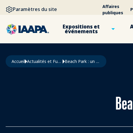
ALLER AU CONTENU PRINCIPAL
Affaires
Paramètres du site
P
publiques
Expositions et
A
événements
Fil d'Ariane
Accueil
Actualités et Funworld
Beach Park : un Succès Retentissant
Bea