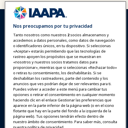
Nos preocupamos por tu privacidad
Tanto nosotros como nuestros
2
socios almacenamos y
accedemos a datos personales, como datos de navegación
Iniciar sesión
Únete ahora
o identificadores únicos, en tu dispositivo. Si seleccionas
Premios
Carreras
Contacto
«Aceptar» estarás permitiendo que las tecnologías de
rastreo apoyen los propósitos que se muestran en
«nosotros y nuestros socios tratamos datos para
Expos y Eventos
proporcionar», mientras que si seleccionas «Rechazar todo»
o retiras tu consentimiento, los deshabilitarás. Si se
deshabilitan los rastreadores, parte del contenido y los
Noticias y Funworld
anuncios que ves podrían dejar de ser relevantes para ti.
Puedes volver a acceder a este menú para cambiar tus
Educación
opciones o retirar el consentimiento en cualquier momento
haciendo clic en el enlace Gestionar las preferencias que
aparece en la parte inferior de la página web (o en el icono
Seguridad y protección
flotante que hay en la parte del fondo a la izquierda de la
página web). Tus opciones tendrán efecto dentro de
nuestro ámbito de consentimiento. Para saber más, consulta
Defensa
nuestra política de privacidad.