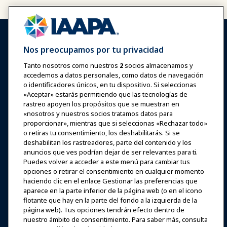
Nos preocupamos por tu privacidad
Tanto nosotros como nuestros
2
socios almacenamos y
accedemos a datos personales, como datos de navegación
Iniciar sesión
Únete ahora
o identificadores únicos, en tu dispositivo. Si seleccionas
Premios
Carreras
Contacto
«Aceptar» estarás permitiendo que las tecnologías de
rastreo apoyen los propósitos que se muestran en
«nosotros y nuestros socios tratamos datos para
Expos y Eventos
proporcionar», mientras que si seleccionas «Rechazar todo»
o retiras tu consentimiento, los deshabilitarás. Si se
Noticias y Funworld
deshabilitan los rastreadores, parte del contenido y los
anuncios que ves podrían dejar de ser relevantes para ti.
Puedes volver a acceder a este menú para cambiar tus
Educación
opciones o retirar el consentimiento en cualquier momento
haciendo clic en el enlace Gestionar las preferencias que
aparece en la parte inferior de la página web (o en el icono
Seguridad y protección
flotante que hay en la parte del fondo a la izquierda de la
página web). Tus opciones tendrán efecto dentro de
nuestro ámbito de consentimiento. Para saber más, consulta