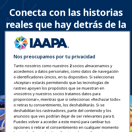
Conecta con las historias
reales que hay detrás de la
diversión
Siga nuestras redes sociales para conocer historias
Nos preocupamos por tu privacidad
auténticas, momentos especiales y los entresijos del
mundo de las atracciones.
Tanto nosotros como nuestros
2
socios almacenamos y
accedemos a datos personales, como datos de navegación
o identificadores únicos, en tu dispositivo. Si seleccionas
«Aceptar» estarás permitiendo que las tecnologías de
rastreo apoyen los propósitos que se muestran en
«nosotros y nuestros socios tratamos datos para
proporcionar», mientras que si seleccionas «Rechazar todo»
o retiras tu consentimiento, los deshabilitarás. Si se
deshabilitan los rastreadores, parte del contenido y los
anuncios que ves podrían dejar de ser relevantes para ti.
Puedes volver a acceder a este menú para cambiar tus
opciones o retirar el consentimiento en cualquier momento