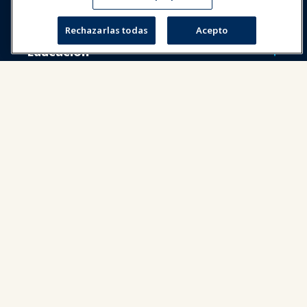
Noticias y Funworld
Rechazarlas todas
Acepto
Educación
Seguridad y protección
Defensa
Investigación y Reportes
Acerca de IAAPA
Socios
Copyright © 2026 Asociación Internacional de Parques de
Atracciones y Atracciones. Todos los derechos reservados.
Política de Privacidad
Aviso de traducción