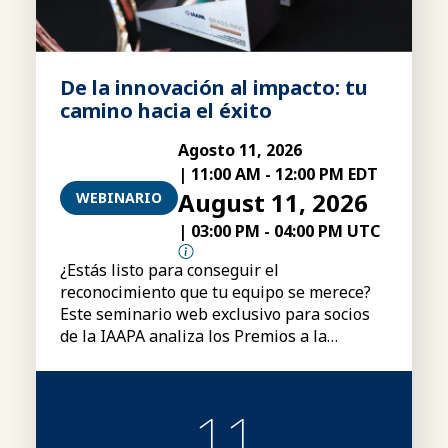
De la innovación al impacto: tu
camino hacia el éxito
Agosto 11, 2026
|
11:00 AM
-
12:00 PM EDT
August 11, 2026
WEBINARIO
|
03:00 PM
-
04:00 PM UTC
¿Estás listo para conseguir el
reconocimiento que tu equipo se merece?
Este seminario web exclusivo para socios
de la IAAPA analiza los Premios a la
Excelencia «Brass Ring» de la IAAPA,
incluyendo las categorías, los requisitos de
participación, el proceso de presentación
11
de candidaturas y consejos para elaborar
candidaturas más sólidas.