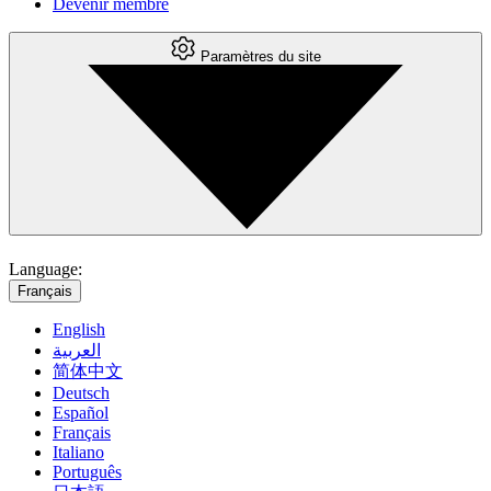
Devenir membre
Paramètres du site
Language:
Français
English
العربية
简体中文
Deutsch
Español
Français
Italiano
Português