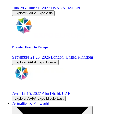
Juin 28 - Juillet 1, 2027
OSAKA, JAPAN
ExplorerIAAPA Expo Asia
Premier Event in Europe
Septembre 21-25, 2026
London, United Kingdom
ExplorerIAAPA Expo Europe
Avril 12-15, 2027
Abu Dhabi, UAE
ExplorerIAAPA Expo Middle East
Actualités & Funworld