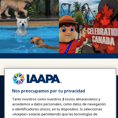
Nos preocupamos por tu privacidad
Tanto nosotros como nuestros
2
socios almacenamos y
accedemos a datos personales, como datos de navegación
Iniciar sesión
Únete ahora
o identificadores únicos, en tu dispositivo. Si seleccionas
Premios
Carreras
Contacto
«Aceptar» estarás permitiendo que las tecnologías de