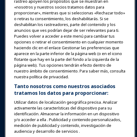
rastreo apoyen los propósitos que se muestran en
«nosotros y nuestros socios tratamos datos para
Expos y Eventos
proporcionar», mientras que si seleccionas «Rechazar todo»
o retiras tu consentimiento, los deshabilitarás. Si se
deshabilitan los rastreadores, parte del contenido y los
Noticias y Funworld
anuncios que ves podrían dejar de ser relevantes para ti.
Puedes volver a acceder a este menú para cambiar tus
Educación
opciones o retirar el consentimiento en cualquier momento
haciendo clic en el enlace Gestionar las preferencias que
aparece en la parte inferior de la página web (o en el icono
Seguridad y protección
flotante que hay en la parte del fondo a la izquierda de la
página web). Tus opciones tendrán efecto dentro de
nuestro ámbito de consentimiento. Para saber más, consulta
Defensa
nuestra política de privacidad.
Tanto nosotros como nuestros asociados
tratamos los datos para proporcionar:
Investigación y Reportes
Utilizar datos de localización geográfica precisa. Analizar
activamente las características del dispositivo para su
Acerca de IAAPA
identificación. Almacenar la información en un dispositivo
y/o acceder a ella . Publicidad y contenido personalizados,
medición de publicidad y contenido, investigación de
Socios
audiencia y desarrollo de servicios .