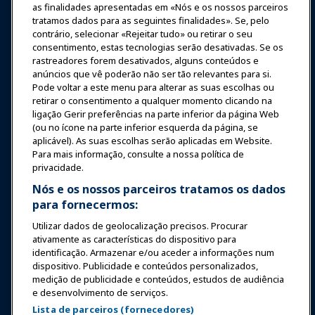
as finalidades apresentadas em «Nós e os nossos parceiros
Expos e Eventos
tratamos dados para as seguintes finalidades». Se, pelo
contrário, selecionar «Rejeitar tudo» ou retirar o seu
consentimento, estas tecnologias serão desativadas. Se os
Notícias & Diversão
rastreadores forem desativados, alguns conteúdos e
anúncios que vê poderão não ser tão relevantes para si.
Educação
Pode voltar a este menu para alterar as suas escolhas ou
retirar o consentimento a qualquer momento clicando na
ligação Gerir preferências na parte inferior da página Web
Segurança & Proteção
(ou no ícone na parte inferior esquerda da página, se
aplicável). As suas escolhas serão aplicadas em Website.
Para mais informação, consulte a nossa política de
Advocacia
privacidade.
Nós e os nossos parceiros tratamos os dados
para fornecermos:
Pesquisa e Relatórios
Utilizar dados de geolocalização precisos. Procurar
ativamente as características do dispositivo para
Sobre a IAAPA
identificação. Armazenar e/ou aceder a informações num
dispositivo. Publicidade e conteúdos personalizados,
medição de publicidade e conteúdos, estudos de audiência
Parceiros
e desenvolvimento de serviços.
Lista de parceiros (fornecedores)
Copyright © 2026 Associação Internacional de Parques de