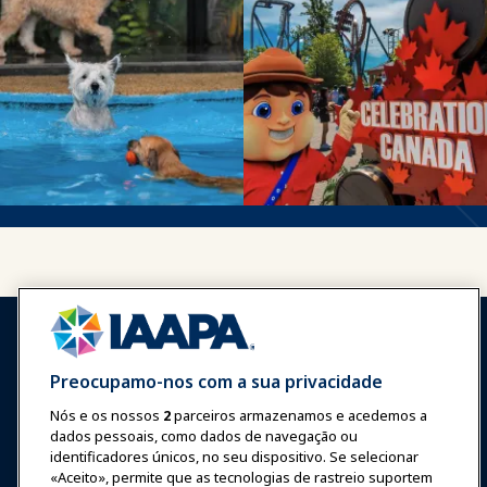
Preocupamo-nos com a sua privacidade
Nós e os nossos
2
parceiros armazenamos e acedemos a
Entrar
Junte-se Agora
dados pessoais, como dados de navegação ou
Prêmios
Carreiras
Contato
identificadores únicos, no seu dispositivo. Se selecionar
«Aceito», permite que as tecnologias de rastreio suportem