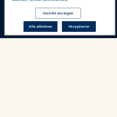
News & Funwelt
Zwecke anzeigen
Alle ablehnen
Akzeptieren
Bildung
Sicherheit & Schutz
Plädoyer
Forschung & Berichte
Über IAAPA
Partner
Copyright © 2026 Internationaler Verband der