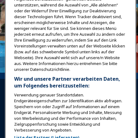
unterstützen, während die Auswahl von „Alle ablehnen“
oder der Widerruf Ihrer Einwilligung zur Deaktivierung
dieser Technologien führt. Wenn Tracker deaktiviert sind,
erscheinen möglicherweise Inhalte und Anzeigen, die
weniger relevant für Sie sind. Sie können dieses Menü
jederzeit erneut aufrufen, um Ihre Auswahl zu ändern oder
Ihre Einwilligung zu widerrufen, indem Sie auf den Link
Voreinstellungen verwalten unten auf der Webseite klicken
(bzw. auf das schwebende Symbol unten links auf der
Webseite). Ihre Auswahl wirkt sich auf unsere/n Website
aus. Weitere Informationen hierzu entnehmen Sie bitte
unserer Datenschutzrichtlinie.
Wir und unsere Partner verarbeiten Daten,
um Folgendes bereitzustellen:
Verwendung genauer Standortdaten.
Endgeräteeigenschaften zur Identifikation aktiv abfragen.
Speichern von oder Zugriff auf Informationen auf einem
Endgerät. Personalisierte Werbung und Inhalte, Messung
Anmelden
Jetzt beitreten
von Werbeleistung und der Performance von Inhalten,
Auszeichnungen
Karrieren
Kontakt
Zielgruppenforschung sowie Entwicklung und
Verbesserung von Angeboten.
Expos & Veranstaltungen
Liste der Partner (Lieferanten)