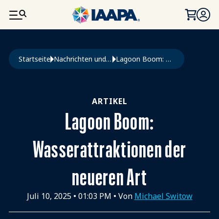
DIREKT ZUM INHALT
Pfadnavigation
Startseite
Nachrichten und Funworld
Lagoon Boom: Wasserattraktionen Der Neueren Art
ARTIKEL
Lagoon Boom:
Wasserattraktionen der
neueren Art
Juli 10, 2025
•
01:03 PM
• Von
Michael Switow