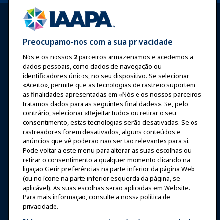
Preocupamo-nos com a sua privacidade
Nós e os nossos
2
parceiros armazenamos e acedemos a
Entrar
Junte-se Agora
dados pessoais, como dados de navegação ou
Prêmios
Carreiras
Contato
identificadores únicos, no seu dispositivo. Se selecionar
«Aceito», permite que as tecnologias de rastreio suportem
as finalidades apresentadas em «Nós e os nossos parceiros
Expos e Eventos
tratamos dados para as seguintes finalidades». Se, pelo
contrário, selecionar «Rejeitar tudo» ou retirar o seu
consentimento, estas tecnologias serão desativadas. Se os
Notícias & Diversão
rastreadores forem desativados, alguns conteúdos e
anúncios que vê poderão não ser tão relevantes para si.
Educação
Pode voltar a este menu para alterar as suas escolhas ou
retirar o consentimento a qualquer momento clicando na
ligação Gerir preferências na parte inferior da página Web
Segurança & Proteção
(ou no ícone na parte inferior esquerda da página, se
aplicável). As suas escolhas serão aplicadas em Website.
Para mais informação, consulte a nossa política de
Advocacia
privacidade.