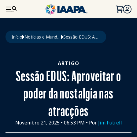
PASSAR PARA O CONTEÚDO PRINCIPAL
Navegação estrutural
Início
Notícias e Mundo Da Diversão
Sessão EDUS: Aproveitar o Poder Da Nostalgia Nas Atracções
ARTIGO
Sessão EDUS: Aproveitar o
poder da nostalgia nas
atracções
Novembro 21, 2025
•
06:53 PM
• Por
Jim Futrell