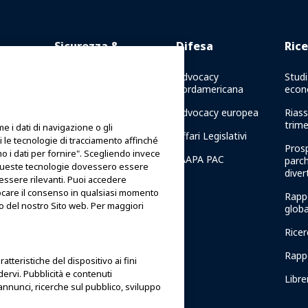
Sicurezza &
Difesa
Rice
Protezione
 Online
Advocacy
Studi
nordamericana
econ
Comunicazioni di crisi
 in
Advocacy europea
Riass
Rapporti sulla sicurezza
trime
 i dati di navigazione o gli
delle attrazioni
 di
Affari Legislativi
iti le tecnologie di tracciamento affinché
Prosp
Linee guida sulla sicurezza
amo i dati per fornire". Scegliendo invece
IAAPA PAC
parch
cui queste tecnologie dovessero essere
dive
Risorse per la sicurezza
 essere rilevanti. Puoi accedere
care il consenso in qualsiasi momento
la
Rapp
Risorse per la sicurezza
to del nostro Sito web. Per maggiori
APA
globa
Notizie su Sicurezza e
Ricer
Protezione
ore
Rappo
Comitati per la sicurezza
atteristiche del dispositivo ai fini
dervi. Pubblicità e contenuti
Libre
Istituto di Sicurezza
annunci, ricerche sul pubblico, sviluppo