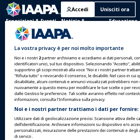
Accedi
Unisciti ora
Esposizioni & Eventi
Notizie &
Educazione
Funworld
IAAPA Expo
Apprendimento
Notizie e
Expo Europa
Apprendimento
La vostra privacy è per noi molto importante
Caratteristiche
presenza
Expo Asia
Noi e i nostri
2
partner archiviamo e accediamo ai dati personali, come
Pubblica con IAAPA
Corpus comune
identificatori unici, sul tuo dispositivo. Selezionando "Accetto", abil
Expo Medio Oriente
conoscenze
Numeri passati
supportino gli scopi mostrati alla voce "Noi e i nostri partner tratti
"Rifiuta tutto" o revocando il consenso, le disabiliti. Nel caso in 
Eventi in arrivo
Certificazione
Scrivere per Funworld
disabilitate, alcuni contenuti e annunci visualizzati potrebbero non
nuovamente a questo menu per modificare le tue scelte o per revo
Parlare a un'Expo o Evento
Programmi del
dalle Gestisci le preferenze. Tali scelte avranno effetto nel contes
Fondazione IA
Prenota un incontro o un
informazioni, consulta l'Informativa sulla privacy.
evento
Esplora
Noi e i nostri partner trattiamo i dati per fornire:
Diventa un Ambasciatore
Trova un Ment
Utilizzare dati di geolocalizzazione precisi. Scansione attiva delle car
dell’identificazione. Archiviare informazioni su dispositivo e/o acce
Ospitare un Evento
Risorse
personalizzati, misurazione delle prestazioni dei contenuti e degli 
IAAPA Connect+
di servizi .