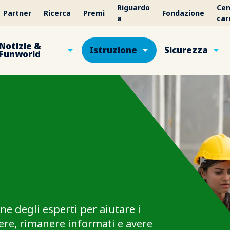
Riguardo
Cen
Partner
Ricerca
Premi
Fondazione
a
car
Notizie &
Istruzione
Sicurezza
Funworld
ne degli esperti per aiutare i
cere, rimanere informati e avere