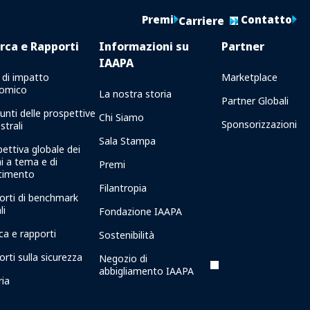
Premi
Contatto
Carriere
rca e Rapporti
Informazioni su
Partner
IAAPA
 di impatto
Marketplace
omico
La nostra storia
Partner Globali
unti delle prospettive
Chi Siamo
Sponsorizzazioni
strali
Sala Stampa
ettiva globale dei
i a tema e di
Premi
rtimento
Filantropia
orti di benchmark
li
Fondazione IAAPA
ca e rapporti
Sostenibilità
rti sulla sicurezza
Negozio di
abbigliamento IAAPA
ria