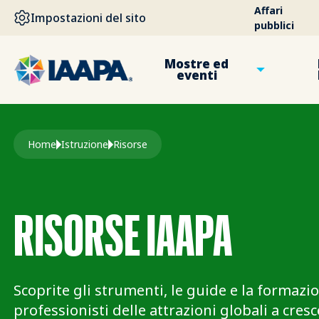
SALTA AL CONTENUTO PRINCIPALE
Affari
Impostazioni del sito
pubblici
Mostre ed
eventi
Briciole di pane
Home
Istruzione
Risorse
RISORSE IAAPA
Scoprite gli strumenti, le guide e la formazio
professionisti delle attrazioni globali a cres