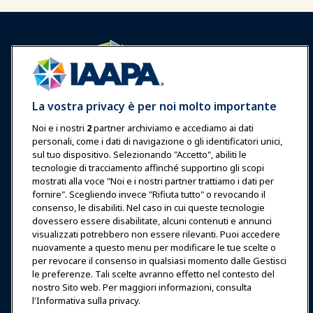
Accedi
Unisciti ora
La vostra privacy è per noi molto importante
Premi
Carriere
Contatto
Noi e i nostri
2
partner archiviamo e accediamo ai dati
personali, come i dati di navigazione o gli identificatori unici,
Esposizioni & Eventi
sul tuo dispositivo. Selezionando "Accetto", abiliti le
tecnologie di tracciamento affinché supportino gli scopi
mostrati alla voce "Noi e i nostri partner trattiamo i dati per
Notizie & Funworld
fornire". Scegliendo invece "Rifiuta tutto" o revocando il
consenso, le disabiliti. Nel caso in cui queste tecnologie
Educazione
dovessero essere disabilitate, alcuni contenuti e annunci
visualizzati potrebbero non essere rilevanti. Puoi accedere
nuovamente a questo menu per modificare le tue scelte o
Sicurezza & Protezione
per revocare il consenso in qualsiasi momento dalle Gestisci
le preferenze. Tali scelte avranno effetto nel contesto del
nostro Sito web. Per maggiori informazioni, consulta
Difesa
l'Informativa sulla privacy.