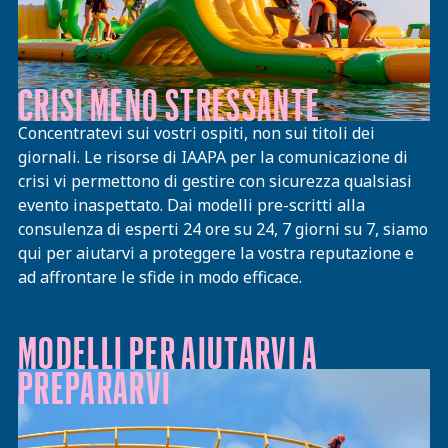
CRISI MENO STRESSANTE
Concentratevi sui vostri ospiti, non sui titoli dei
giornali. Le risorse di IAAPA per la comunicazione di
crisi vi permettono di gestire con sicurezza qualsiasi
evento inaspettato. Dai modelli pre-scritti alla
consulenza di esperti 24 ore su 24, 7 giorni su 7, siamo
qui per aiutarvi a proteggere la vostra reputazione e
ad affrontare le sfide in modo efficace.
MODELLI PER AIUTARVI A
PREPARARVI