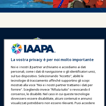
Accedi
Unisciti ora
La vostra privacy è per noi molto importante
Premi
Carriere
Contatto
Noi e i nostri
2
partner archiviamo e accediamo ai dati
personali, come i dati di navigazione o gli identificatori unici,
Esposizioni & Eventi
sul tuo dispositivo. Selezionando "Accetto", abiliti le
tecnologie di tracciamento affinché supportino gli scopi
Notizie & Funworld
mostrati alla voce "Noi e i nostri partner trattiamo i dati per
fornire". Scegliendo invece "Rifiuta tutto" o revocando il
consenso, le disabiliti. Nel caso in cui queste tecnologie
Educazione
dovessero essere disabilitate, alcuni contenuti e annunci
visualizzati potrebbero non essere rilevanti. Puoi accedere