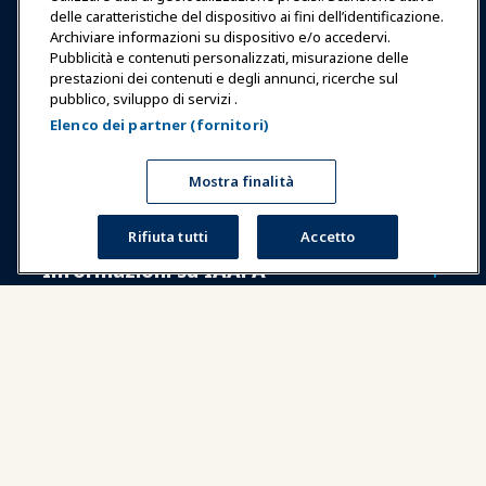
delle caratteristiche del dispositivo ai fini dell’identificazione.
Educazione
Archiviare informazioni su dispositivo e/o accedervi.
Pubblicità e contenuti personalizzati, misurazione delle
prestazioni dei contenuti e degli annunci, ricerche sul
Sicurezza & Protezione
pubblico, sviluppo di servizi .
Elenco dei partner (fornitori)
Difesa
Mostra finalità
Ricerca e Rapporti
Rifiuta tutti
Accetto
Informazioni su IAAPA
Partner
Copyright © 2026 Associazione Internazionale di Parchi di
Divertimento e Attrazioni. Tutti i diritti riservati.
Informativa sulla privacy
Avviso di traduzione
Termini di servizio
Gestisci le preferenze