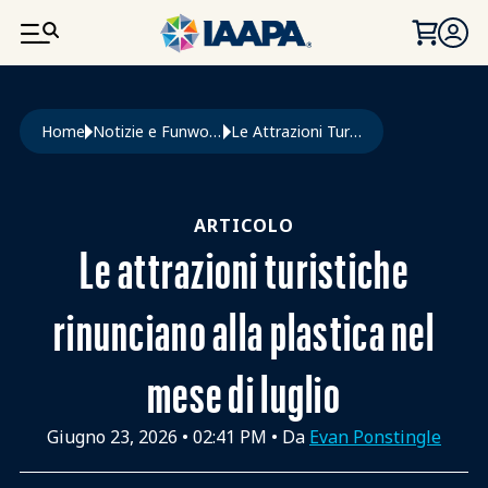
SALTA AL CONTENUTO PRINCIPALE
Briciole di pane
Home
Notizie e Funworld
Le Attrazioni Turistiche Rinunciano Alla Plastica Nel Mese di Luglio
ARTICOLO
Le attrazioni turistiche
rinunciano alla plastica nel
mese di luglio
Giugno 23, 2026
•
02:41 PM
• Da
Evan Ponstingle