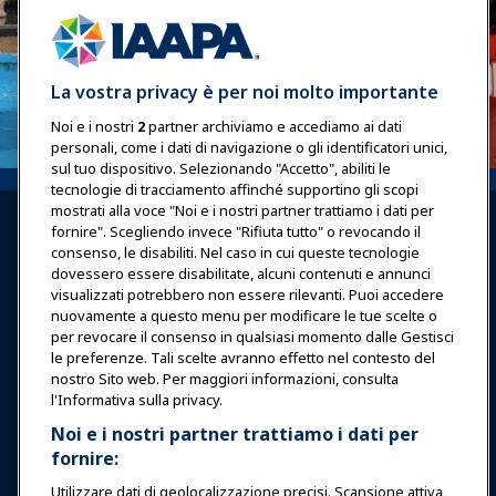
La vostra privacy è per noi molto importante
Noi e i nostri
2
partner archiviamo e accediamo ai dati
personali, come i dati di navigazione o gli identificatori unici,
sul tuo dispositivo. Selezionando "Accetto", abiliti le
tecnologie di tracciamento affinché supportino gli scopi
mostrati alla voce "Noi e i nostri partner trattiamo i dati per
fornire". Scegliendo invece "Rifiuta tutto" o revocando il
consenso, le disabiliti. Nel caso in cui queste tecnologie
dovessero essere disabilitate, alcuni contenuti e annunci
visualizzati potrebbero non essere rilevanti. Puoi accedere
Accedi
Unisciti ora
nuovamente a questo menu per modificare le tue scelte o
per revocare il consenso in qualsiasi momento dalle Gestisci
Premi
Carriere
Contatto
le preferenze. Tali scelte avranno effetto nel contesto del
nostro Sito web. Per maggiori informazioni, consulta
Esposizioni & Eventi
l'Informativa sulla privacy.
Noi e i nostri partner trattiamo i dati per
fornire:
Notizie & Funworld
Utilizzare dati di geolocalizzazione precisi. Scansione attiva