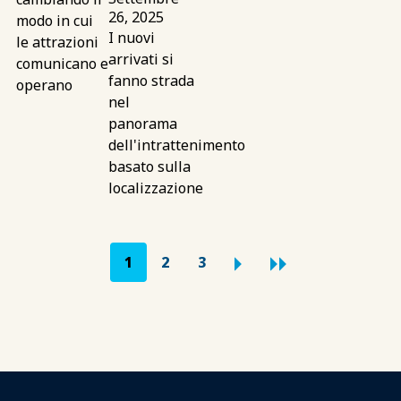
26, 2025
modo in cui
I nuovi
le attrazioni
arrivati si
comunicano e
fanno strada
operano
nel
panorama
dell'intrattenimento
basato sulla
localizzazione
Paginazione
1
2
3