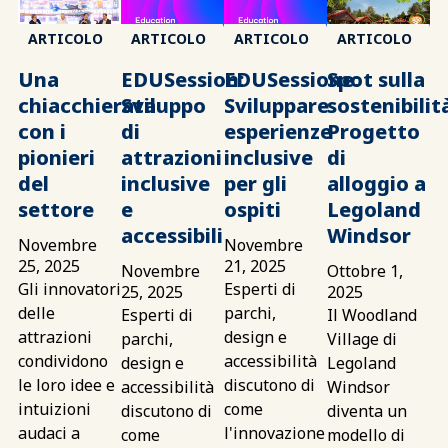
ARTICOLO
ARTICOLO
ARTICOLO
ARTICOLO
Una
EDUSession:
EDUSessione:
Spot sulla
chiacchierata
Sviluppo
Sviluppare
sostenibilit
con i
di
esperienze
Progetto
pionieri
attrazioni
inclusive
di
del
inclusive
per gli
alloggio a
settore
e
ospiti
Legoland
accessibili
Windsor
Novembre
Novembre
25, 2025
21, 2025
Novembre
Ottobre 1,
Gli innovatori
Esperti di
25, 2025
2025
delle
parchi,
Esperti di
Il Woodland
attrazioni
design e
parchi,
Village di
condividono
accessibilità
design e
Legoland
le loro idee e
discutono di
accessibilità
Windsor
intuizioni
come
discutono di
diventa un
audaci a
l'innovazione
come
modello di