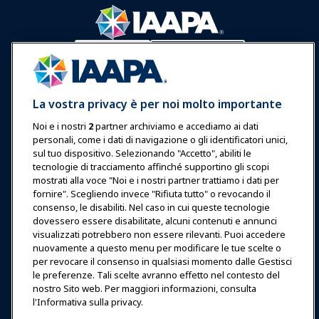
Accedi
Unisciti ora
Premi
Carriere
Contatto
La vostra privacy è per noi molto importante
Esposizioni & Eventi
Noi e i nostri
2
partner archiviamo e accediamo ai dati
personali, come i dati di navigazione o gli identificatori unici,
Notizie & Funworld
sul tuo dispositivo. Selezionando "Accetto", abiliti le
tecnologie di tracciamento affinché supportino gli scopi
mostrati alla voce "Noi e i nostri partner trattiamo i dati per
Educazione
fornire". Scegliendo invece "Rifiuta tutto" o revocando il
consenso, le disabiliti. Nel caso in cui queste tecnologie
dovessero essere disabilitate, alcuni contenuti e annunci
Sicurezza & Protezione
visualizzati potrebbero non essere rilevanti. Puoi accedere
nuovamente a questo menu per modificare le tue scelte o
per revocare il consenso in qualsiasi momento dalle Gestisci
Difesa
le preferenze. Tali scelte avranno effetto nel contesto del
nostro Sito web. Per maggiori informazioni, consulta
l'Informativa sulla privacy.
Ricerca e Rapporti