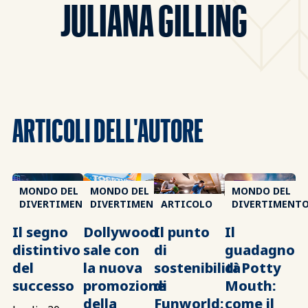
JULIANA GILLING
ARTICOLI DELL'AUTORE
MONDO DEL
MONDO DEL
MONDO DEL
DIVERTIMENTO
DIVERTIMENTO
ARTICOLO
DIVERTIMENT
Il segno
Dollywood
Il punto
Il
distintivo
sale con
di
guadagno
del
la nuova
sostenibilità
di Potty
successo
promozione
di
Mouth:
della
Funworld:
come il