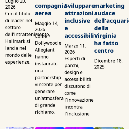
Luglio 20,
compagnia
Sviluppare
marketing
2026
aerea
attrazioni
audace
Con il titolo
inclusive
dell'acquari
di leader nel
Maggio 14,
settore
e
della
2026
dell’intrattenimento,
accessibili
Virginia
Come
Hallmark si
ha fatto
Dollywood e
Marzo 11,
lancia nel
Allegiant
centro
2026
mondo delle
hanno
Esperti di
Dicembre 18,
esperienze.
instaurato
parchi,
2025
una
design e
partnership
accessibilità
vincente per
discutono di
generare
come
un'atmosfera
l'innovazione
di grande
incontra
richiamo.
l'inclusione