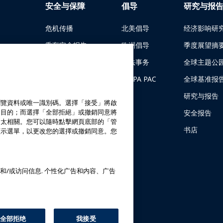
安全与保障
倡导
研究与报
危机传播
北美倡导
经济影响研
乘车安全报告
欧洲倡导
季度展望摘
安全指南
立法事务
全球主题公
安全资源
IAAPA PAC
全球基准报
金会计划
安全资源
研究与报告
覽資料或唯一識別碼。選擇「接受」將啟
之目的；而選擇「全部拒絕」或撤銷同意將
安全与保障新闻
安全报告
不太相關。您可以隨時點擊網頁底部的「管
安全委员会
书店
顯示選單，以更改您的選擇或撤銷同意。您
安全学院
和/或访问信息. 个性化广告和内容、广告
全部拒绝
我接受