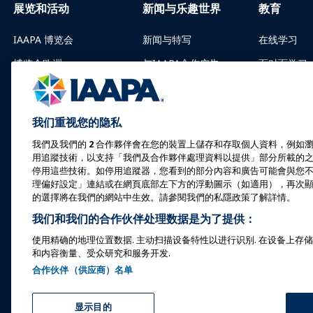
展览和活动
新闻与乐趣世界
教育
IAAPA 博览会
新闻与特写
在线学习
博览会欧洲
与IAAPA合作广告
面对面学习
亚洲博览会
过往期刊
共同知识体
中东博览会
为 Funworld 撰稿
认证
我们重视您的隐私
即将举行的活动
IAAPA 基
我們及我們的
2
合作夥伴會在您的裝置上儲存和存取個人資料，例如瀏
用追蹤技術，以支持「我們及合作夥伴處理資料以提供」部分所載的
在博览会或活动上发言
探索
停用這些技術。如停用追蹤器，您看到的部分內容和廣告可能會與您
预订会议或活动
寻找导师
理偏好設定」連結或在網頁底部左下方的浮動圖示（如適用），再次
的選擇將在我們的網站中生效。請參閱我們的私隱政策了解詳情。
成为大使
资源
我们和我们的合作伙伴处理数据是为了提供：
举办活动
使用精确的地理位置数据. 主动扫描设备特性以进行识别. 在设备上存储
和内容衡量、受众研究和服务开发.
IAAPA Connect+
合作伙伴（供应商）名单
Copyright © 2026 国际游乐园和景点协会。保留所有权利。
显示目的