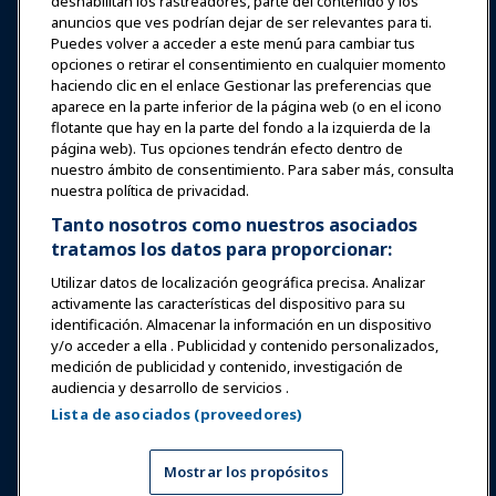
Noticias y Funworld
deshabilitan los rastreadores, parte del contenido y los
anuncios que ves podrían dejar de ser relevantes para ti.
Puedes volver a acceder a este menú para cambiar tus
Educación
opciones o retirar el consentimiento en cualquier momento
haciendo clic en el enlace Gestionar las preferencias que
aparece en la parte inferior de la página web (o en el icono
Seguridad y protección
flotante que hay en la parte del fondo a la izquierda de la
página web). Tus opciones tendrán efecto dentro de
nuestro ámbito de consentimiento. Para saber más, consulta
Defensa
nuestra política de privacidad.
Tanto nosotros como nuestros asociados
tratamos los datos para proporcionar:
Investigación y Reportes
Utilizar datos de localización geográfica precisa. Analizar
activamente las características del dispositivo para su
Acerca de IAAPA
identificación. Almacenar la información en un dispositivo
y/o acceder a ella . Publicidad y contenido personalizados,
medición de publicidad y contenido, investigación de
Socios
audiencia y desarrollo de servicios .
Lista de asociados (proveedores)
Copyright © 2026 Asociación Internacional de Parques de
Atracciones y Atracciones. Todos los derechos reservados.
Política de Privacidad
Aviso de traducción
Mostrar los propósitos