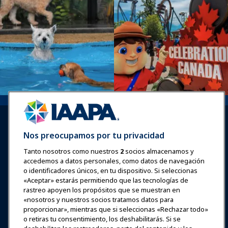
Nos preocupamos por tu privacidad
Tanto nosotros como nuestros
2
socios almacenamos y
accedemos a datos personales, como datos de navegación
Iniciar sesión
Únete ahora
o identificadores únicos, en tu dispositivo. Si seleccionas
Premios
Carreras
Contacto
«Aceptar» estarás permitiendo que las tecnologías de
rastreo apoyen los propósitos que se muestran en
«nosotros y nuestros socios tratamos datos para
Expos y Eventos
proporcionar», mientras que si seleccionas «Rechazar todo»
o retiras tu consentimiento, los deshabilitarás. Si se