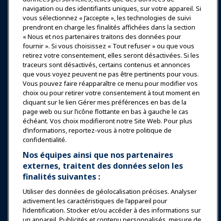
Expositions et Événements
navigation ou des identifiants uniques, sur votre appareil. Si
vous sélectionnez « J’accepte », les technologies de suivi
prendront en charge les finalités affichées dans la section
Nouvelles & Funworld
« Nous et nos partenaires traitons des données pour
fournir ». Si vous choisissez « Tout refuser » ou que vous
retirez votre consentement, elles seront désactivées. Si les
Éducation
traceurs sont désactivés, certains contenus et annonces
que vous voyez peuvent ne pas être pertinents pour vous.
Vous pouvez faire réapparaître ce menu pour modifier vos
Sécurité & Protection
choix ou pour retirer votre consentement à tout moment en
cliquant sur le lien Gérer mes préférences en bas de la
page web ou sur l’icône flottante en bas à gauche le cas
Plaidoyer
échéant. Vos choix modifieront notre Site Web. Pour plus
d’informations, reportez-vous à notre politique de
confidentialité.
Recherche & Rapports
Nos équipes ainsi que nos partenaires
externes, traitent des données selon les
À propos de IAAPA
finalités suivantes :
Utiliser des données de géolocalisation précises. Analyser
Partenaires
activement les caractéristiques de l’appareil pour
l’identification. Stocker et/ou accéder à des informations sur
un appareil. Publicités et contenu personnalisés, mesure de