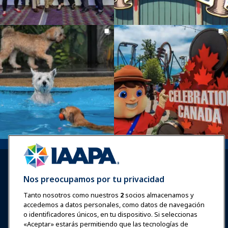
Nos preocupamos por tu privacidad
Tanto nosotros como nuestros
2
socios almacenamos y
accedemos a datos personales, como datos de navegación
Iniciar sesión
Únete ahora
o identificadores únicos, en tu dispositivo. Si seleccionas
Premios
Carreras
Contacto
«Aceptar» estarás permitiendo que las tecnologías de