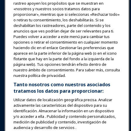
rastreo apoyen los propósitos que se muestran en
«nosotros y nuestros socios tratamos datos para
Expos y Eventos
proporcionar», mientras que si seleccionas «Rechazar todo»
o retiras tu consentimiento, los deshabilitarás. Si se
Noticias y Funworld
deshabilitan los rastreadores, parte del contenido y los
anuncios que ves podrían dejar de ser relevantes para ti.
Puedes volver a acceder a este menú para cambiar tus
Educación
opciones o retirar el consentimiento en cualquier momento
haciendo clic en el enlace Gestionar las preferencias que
aparece en la parte inferior de la página web (o en el icono
Seguridad y protección
flotante que hay en la parte del fondo a la izquierda de la
página web). Tus opciones tendrán efecto dentro de
nuestro ámbito de consentimiento. Para saber más, consulta
Defensa
nuestra política de privacidad.
Tanto nosotros como nuestros asociados
tratamos los datos para proporcionar:
Investigación y Reportes
Utilizar datos de localización geográfica precisa. Analizar
activamente las características del dispositivo para su
Acerca de IAAPA
identificación. Almacenar la información en un dispositivo
y/o acceder a ella . Publicidad y contenido personalizados,
medición de publicidad y contenido, investigación de
Socios
audiencia y desarrollo de servicios .