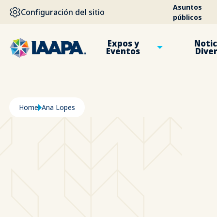
PASAR AL CONTENIDO PRINCIPAL
Asuntos
Configuración del sitio
públicos
Expos y
Notic
Eventos
Dive
Ruta de navegación
Home
Ana Lopes