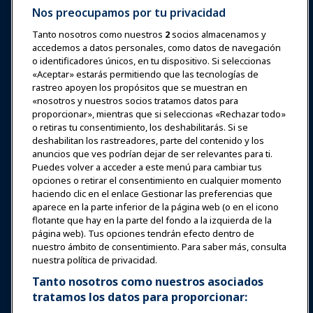
Nos preocupamos por tu privacidad
Tanto nosotros como nuestros
2
socios almacenamos y
accedemos a datos personales, como datos de navegación
Iniciar sesión
Únete ahora
o identificadores únicos, en tu dispositivo. Si seleccionas
Premios
Carreras
Contacto
«Aceptar» estarás permitiendo que las tecnologías de
rastreo apoyen los propósitos que se muestran en
«nosotros y nuestros socios tratamos datos para
Expos y Eventos
proporcionar», mientras que si seleccionas «Rechazar todo»
o retiras tu consentimiento, los deshabilitarás. Si se
deshabilitan los rastreadores, parte del contenido y los
Noticias y Funworld
anuncios que ves podrían dejar de ser relevantes para ti.
Puedes volver a acceder a este menú para cambiar tus
Educación
opciones o retirar el consentimiento en cualquier momento
haciendo clic en el enlace Gestionar las preferencias que
aparece en la parte inferior de la página web (o en el icono
Seguridad y protección
flotante que hay en la parte del fondo a la izquierda de la
página web). Tus opciones tendrán efecto dentro de
nuestro ámbito de consentimiento. Para saber más, consulta
Defensa
nuestra política de privacidad.
Tanto nosotros como nuestros asociados
tratamos los datos para proporcionar:
Investigación y Reportes