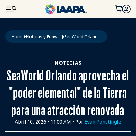
PASAR AL CONTENIDO PRINCIPAL
Ruta de navegación
Home
Noticias y Funworld
SeaWorld Orlando Aprovecha El "poder Elemental" de La Tierra Para Una Atracción Renovada
NOTICIAS
SeaWorld Orlando aprovecha el
"poder elemental" de la Tierra
para una atracción renovada
Abril 10, 2026
•
11:00 AM
• Por
Evan Ponstingle