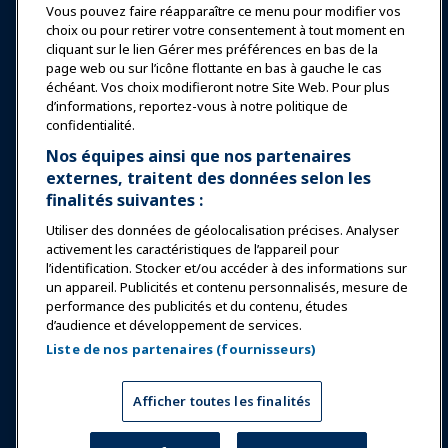
Vous pouvez faire réapparaître ce menu pour modifier vos
choix ou pour retirer votre consentement à tout moment en
Éducation
cliquant sur le lien Gérer mes préférences en bas de la
page web ou sur l’icône flottante en bas à gauche le cas
échéant. Vos choix modifieront notre Site Web. Pour plus
Sécurité & Protection
d’informations, reportez-vous à notre politique de
confidentialité.
Plaidoyer
Nos équipes ainsi que nos partenaires
externes, traitent des données selon les
finalités suivantes :
Recherche & Rapports
Utiliser des données de géolocalisation précises. Analyser
activement les caractéristiques de l’appareil pour
À propos de IAAPA
l’identification. Stocker et/ou accéder à des informations sur
un appareil. Publicités et contenu personnalisés, mesure de
performance des publicités et du contenu, études
Partenaires
d’audience et développement de services.
Liste de nos partenaires (fournisseurs)
Copyright © 2026 Association internationale des parcs
d'attractions et des attractions. Tous droits réservés.
Politique de confidentialité
Avis de traduction
Afficher toutes les finalités
Conditions d'utilisation
Gérer mes préférences