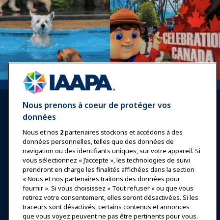
Nous prenons à coeur de protéger vos
données
Nous et nos
2
partenaires stockons et accédons à des
données personnelles, telles que des données de
Se connecter
Rejoindre maintenant
navigation ou des identifiants uniques, sur votre appareil. Si
vous sélectionnez « J’accepte », les technologies de suivi
Récompenses
Carrières
Contact
prendront en charge les finalités affichées dans la section
« Nous et nos partenaires traitons des données pour
Expositions et Événements
fournir ». Si vous choisissez « Tout refuser » ou que vous
retirez votre consentement, elles seront désactivées. Si les
traceurs sont désactivés, certains contenus et annonces
Nouvelles & Funworld
que vous voyez peuvent ne pas être pertinents pour vous.