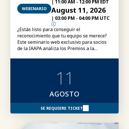
|
11:00 AM
-
12:00 PM EDT
August 11, 2026
WEBINARIO
|
03:00 PM
-
04:00 PM UTC
¿Estás listo para conseguir el
reconocimiento que tu equipo se merece?
Este seminario web exclusivo para socios
de la IAAPA analiza los Premios a la
Excelencia «Brass Ring» de la IAAPA,
incluyendo las categorías, los requisitos de
participación, el proceso de presentación
11
de candidaturas y consejos para elaborar
candidaturas más sólidas.
AGOSTO
SE REQUIERE TICKET