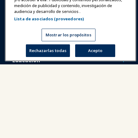
Iniciar sesión
Únete ahora
medición de publicidad y contenido, investigación de
audiencia y desarrollo de servicios .
Premios
Carreras
Contacto
Lista de asociados (proveedores)
Expos y Eventos
Mostrar los propósitos
Noticias y Funworld
Rechazarlas todas
Acepto
Educación
Seguridad y protección
Defensa
Investigación y Reportes
Acerca de IAAPA