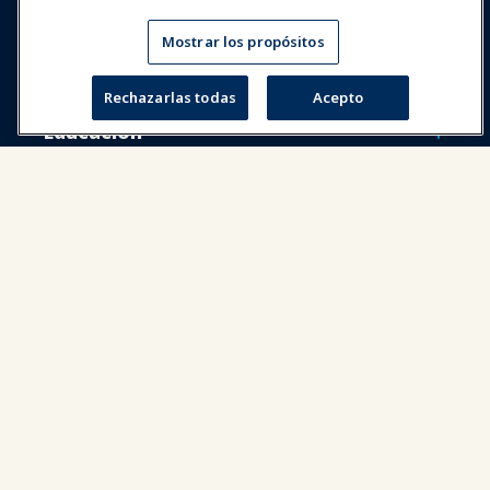
Expos y Eventos
Mostrar los propósitos
Noticias y Funworld
Rechazarlas todas
Acepto
Educación
Seguridad y protección
Defensa
Investigación y Reportes
Acerca de IAAPA
Socios
Copyright © 2026 Asociación Internacional de Parques de