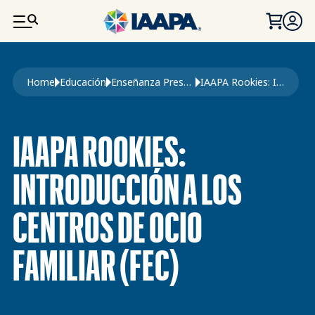
PASAR AL CONTENIDO PRINCIPAL
Ruta de navegación
Home
Educación
Enseñanza Presencial
IAAPA Rookies: Introducción a Los Centros de Ocio Familiar (FEC)
IAAPA ROOKIES:
INTRODUCCIÓN A LOS
CENTROS DE OCIO
FAMILIAR (FEC)