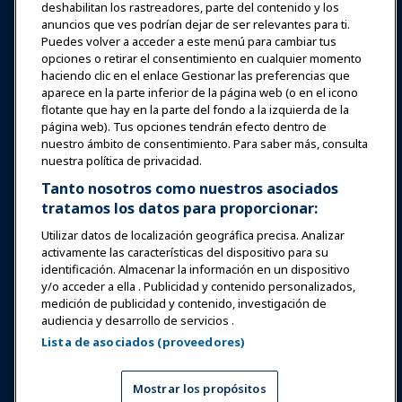
Noticias y Funworld
deshabilitan los rastreadores, parte del contenido y los
anuncios que ves podrían dejar de ser relevantes para ti.
Puedes volver a acceder a este menú para cambiar tus
Educación
opciones o retirar el consentimiento en cualquier momento
haciendo clic en el enlace Gestionar las preferencias que
aparece en la parte inferior de la página web (o en el icono
Seguridad y protección
flotante que hay en la parte del fondo a la izquierda de la
página web). Tus opciones tendrán efecto dentro de
nuestro ámbito de consentimiento. Para saber más, consulta
Defensa
nuestra política de privacidad.
Tanto nosotros como nuestros asociados
tratamos los datos para proporcionar:
Investigación y Reportes
Utilizar datos de localización geográfica precisa. Analizar
activamente las características del dispositivo para su
Acerca de IAAPA
identificación. Almacenar la información en un dispositivo
y/o acceder a ella . Publicidad y contenido personalizados,
medición de publicidad y contenido, investigación de
Socios
audiencia y desarrollo de servicios .
Lista de asociados (proveedores)
Copyright © 2026 Asociación Internacional de Parques de
Atracciones y Atracciones. Todos los derechos reservados.
Política de Privacidad
Aviso de traducción
Mostrar los propósitos