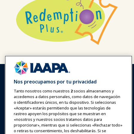
Nos preocupamos por tu privacidad
Tanto nosotros como nuestros
2
socios almacenamos y
accedemos a datos personales, como datos de navegación
Iniciar sesión
Únete ahora
o identificadores únicos, en tu dispositivo. Si seleccionas
Premios
Carreras
Contacto
«Aceptar» estarás permitiendo que las tecnologías de
rastreo apoyen los propósitos que se muestran en
«nosotros y nuestros socios tratamos datos para
Expos y Eventos
proporcionar», mientras que si seleccionas «Rechazar todo»
o retiras tu consentimiento, los deshabilitarás. Si se