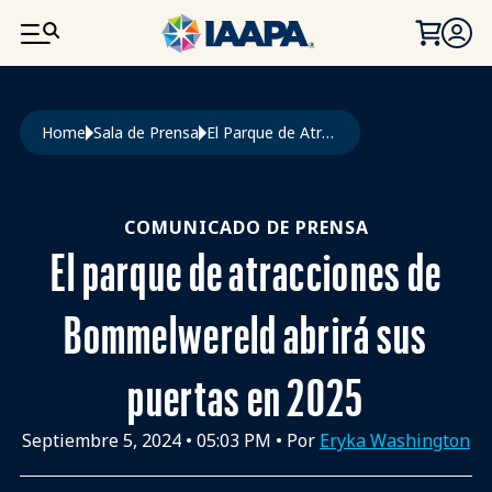
PASAR AL CONTENIDO PRINCIPAL
Ruta de navegación
Home
Sala de Prensa
El Parque de Atracciones de Bommelwereld Abrirá Sus Puertas En 2025
COMUNICADO DE PRENSA
El parque de atracciones de
Bommelwereld abrirá sus
puertas en 2025
Septiembre 5, 2024
•
05:03 PM
• Por
Eryka Washington