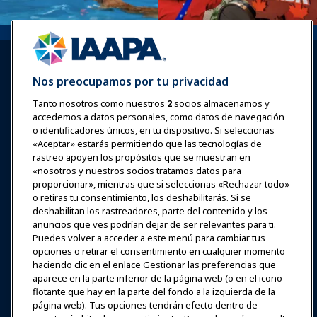
Nos preocupamos por tu privacidad
Tanto nosotros como nuestros
2
socios almacenamos y
accedemos a datos personales, como datos de navegación
Iniciar sesión
Únete ahora
o identificadores únicos, en tu dispositivo. Si seleccionas
Premios
Carreras
Contacto
«Aceptar» estarás permitiendo que las tecnologías de
rastreo apoyen los propósitos que se muestran en
«nosotros y nuestros socios tratamos datos para
Expos y Eventos
proporcionar», mientras que si seleccionas «Rechazar todo»
o retiras tu consentimiento, los deshabilitarás. Si se
deshabilitan los rastreadores, parte del contenido y los
Noticias y Funworld
anuncios que ves podrían dejar de ser relevantes para ti.
Puedes volver a acceder a este menú para cambiar tus
Educación
opciones o retirar el consentimiento en cualquier momento
haciendo clic en el enlace Gestionar las preferencias que
aparece en la parte inferior de la página web (o en el icono
Seguridad y protección
flotante que hay en la parte del fondo a la izquierda de la
página web). Tus opciones tendrán efecto dentro de