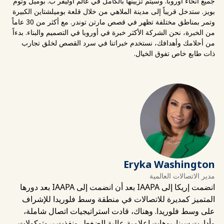
جميع أنحاء أوروبا. وسيتم تزيينها بالكامل في عالم أوليفر ب. بوميل وتوم
بويز. ستدخل قريباً إلى مدينة الملاهي من خلال قلعة بوميلشتاين الكبيرة
وتمر بمناطق مختلفة تظهر في قصص مارتن توندر. مع أكثر من 30 عاماً
من الخبرة، نحن الشركة الأكثر خبرة في أوروبا في التصميم والبناء. بدءاً
من أحلامك وأهدافك، نستخدم خبراتنا في سرد القصص لخلق تجارب
ذات طابع خاص تفوق الخيال.
Eryka Washington
مدير الاتصالات العالمية
انضمت إريكا إلى IAAPA بعد أن انضمت إلى IAAPA بعد دورها
المتميز كمديرة للاتصالات في منطقة وسط فلوريدا للإشراف
على وسط فلوريدا. وهناك، قادت استراتيجيات اتصال شاملة،
وأدارت سيناريوهات إعلامية عالية الضغط، ونفذت بروتوكولات