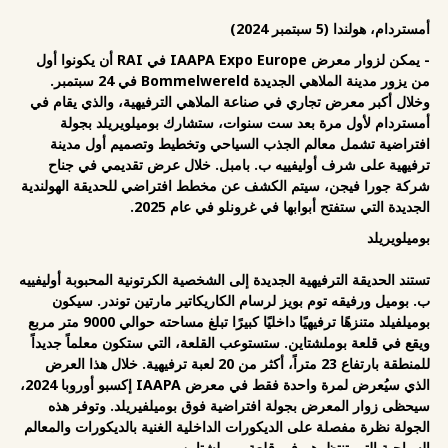
أمستردام، هولندا (5 سبتمبر 2024)
- يمكن لزوار معرض IAAPA Expo Europe في RAI أن يكونوا أول
من يزور مدينة الملاهي الجديدة Bommelwereld في 24 سبتمبر.
وخلال أكبر معرض تجاري في صناعة الملاهي الترفيهية، والذي يقام في
أمستردام لأول مرة بعد ست سنوات، ستشارك بوميلويريلد بجولة
افتراضية تشمل معالم الجذب السياحي وتخطيط وتصميم أول مدينة
ترفيهية على شرف أوليفييه ب. بامبل. خلال عرض تقديمي في جناح
شركة جورا فيجن، سيتم الكشف عن مخطط افتراضي للحديقة الهولندية
الجديدة التي ستفتح أبوابها في غرونلو في عام 2025.
بوميلويريلد
تستند الحديقة الترفيهية الجديدة إلى الشخصية الكرتونية المحبوبة أوليفييه
ب. بوميل ورفيقه توم بويز لرسام الكاريكاتير مارتين توندر. سيكون
بوميلفيلد متنزهًا ترفيهيًا داخليًا كبيرًا تبلغ مساحته حوالي 9000 متر مربع
ويقع في قلعة بوملشتاين. ستستوعب القلعة، التي ستكون معلماً جديداً
للمنطقة بارتفاع 23 متراً، أكثر من 20 لعبة ترفيهية. خلال هذا العرض
الذي سيُعرض لمرة واحدة فقط في معرض IAAPA إكسبو أوروبا 2024،
سيحظى زوار المعرض بجولة افتراضية فوق بوميلفيريلد. وتوفر هذه
الجولة نظرة مفصلة على الديكورات الداخلية الغنية بالديكورات والمعالم
السياحية التي تنتظرهم في قلعة بوميلشتاين.