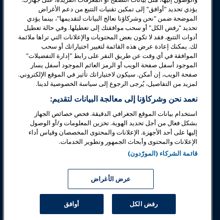
يؤدي تحديد "أوافق" إلى تمكين تقنيات التتبع من دعم الأغراض
الموضحة ضمن "نحن وشركاؤنا نعالج البيانات لتقديمها"، بينما يؤدي
السلامة والأمان
تحديد "رفض الكل" أو سحب موافقتك إلى تعطيلها. وفي حالة تعطيل
أدوات التتبع، فقد لا تكون بعض المحتويات والإعلانات التي تراها ملائمة
لك. يمكنك إعادة عرض هذه القائمة لتغيير اختياراتك أو سحب
الدعوة
الموافقة في أي وقت عن طريق النقر على رابط "إدارة التفضيلات"
الموجود أسفل صفحة الويب أو الرمز العائم الموجود أسفل يسار
صفحة الويب، إن أمكن. سيكون لاختياراتك تأثير في الموقع الإلكتروني.
البحوث والتقارير
لمزيد من التفاصيل، يُرجى الرجوع إلى سياسة الخصوصية لدينا.
نعمد نحن وشركاؤنا إلى معالجة البيانات لتقديم:
حول IAAPA
استخدام بيانات الموقع الجغرافي الدقيقة. فحص خصائص الجهاز
بشكل فعال من أجل تحديد الهوية. تخزين المعلومات و/أو الوصول
إليها على أحد الأجهزة. الإعلانات والمحتوى المخصصان وقياس أداء
شركاء
الإعلانات والمحتوى وأبحاث الجمهور وتطوير الخدمات.
قائمة الشركاء (المورّدون)
Copyright © 2026 الجمعية الدولية للحدائق الترفيهية والمعالم. جميع
الحقوق محفوظة.
سياسة الخصوصية
إشعار الترجمة
عرض الأغراض
شروط الخدمة
إدارة التفضيلات
رفض الكل
أوافق