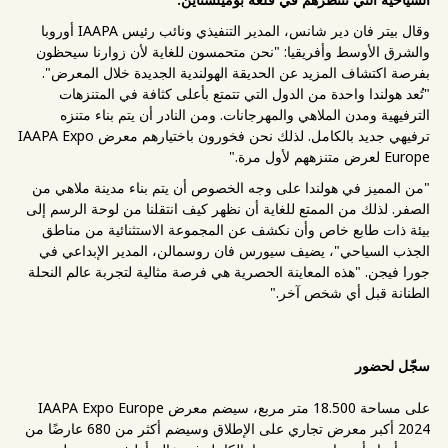
وقال بيتر فان دير شانس، المدير التنفيذي ونائب رئيس IAAPA أوروبا
والشرق الأوسط وأفريقيا: "نحن متحمسون للغاية لأن زوارنا سيحظون
بفرصة اكتشاف المزيد عن الحديقة الهولندية الجديدة خلال المعرض".
"تُعد هولندا واحدة من الدول التي تتمتع بأعلى كثافة في المتنزهات
الترفيهية ومدن الملاهي والمهرجانات. ومن النادر أن يتم بناء متنزه
ترفيهي جديد بالكامل. لذلك نحن فخورون باختيارهم معرض IAAPA Expo
Europe لعرض متنزههم لأول مرة."
"من المميز في هولندا على وجه الخصوص أن يتم بناء مدينة ملاهي من
الصفر. لذلك من الممتع للغاية أن نظهر كيف انتقلنا من لوحة الرسم إلى
بيئة ذات طابع خاص وأن نكشف عن المجموعة الاستثنائية من مناطق
الجذب السياحي"، يضيف سيورس فان روسمالن، المدير الإبداعي في
جورا فيجن. "هذه المعاينة الحصرية هي فرصة مثالية لتجربة عالم النحلة
الطنانة قبل أي شخص آخر."
سجّل لحضور
على مساحة 18.500 متر مربع، سيضم معرض IAAPA Expo Europe
2024 أكبر معرض تجاري على الإطلاق وسيضم أكثر من 680 عارضًا من