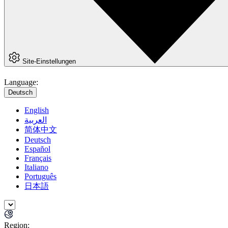
Site-Einstellungen
Language:
Deutsch
English
العربية
简体中文
Deutsch
Español
Français
Italiano
Português
日本語
Region: