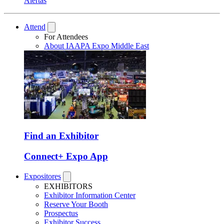
Alertas
Attend
For Attendees
About IAAPA Expo Middle East
Find an Exhibitor
Connect+ Expo App
Expositores
EXHIBITORS
Exhibitor Information Center
Reserve Your Booth
Prospectus
Exhibitor Success