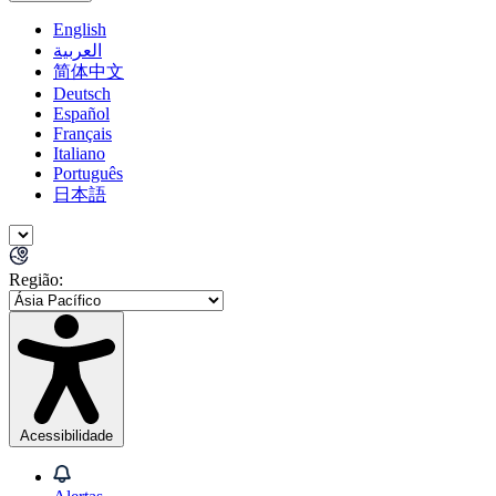
English
العربية
简体中文
Deutsch
Español
Français
Italiano
Português
日本語
Região:
Acessibilidade