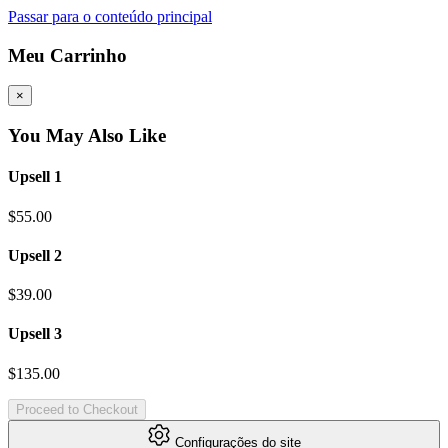
Passar para o conteúdo principal
Meu Carrinho
×
You May Also Like
Upsell 1
$55.00
Upsell 2
$39.00
Upsell 3
$135.00
Proceed to Checkout
Configurações do site