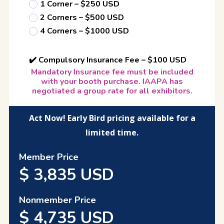
1 Corner – $250 USD
2 Corners – $500 USD
4 Corners – $1000 USD
✔️ Compulsory Insurance Fee – $100 USD
Mandatory Insurance fee must be included
with your booth purchase. IAAPA has
negotiated a group rate for all exhibitors.
Act Now! Early Bird pricing available for a
limited time.
Member Price
$
3,835
USD
Nonmember Price
$
4,735
USD