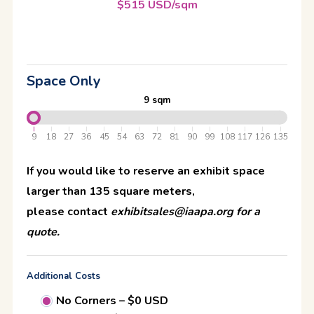
$515 USD/sqm
Space Only
9
sqm
9
18
27
36
45
54
63
72
81
90
99
108
117
126
135
If you would like to reserve an exhibit space
larger than 135 square meters,
please contact
exhibitsales@iaapa.org
for a
quote.
Additional Costs
No Corners – $0 USD