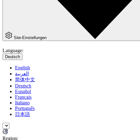
Site-Einstellungen
Language:
Deutsch
English
العربية
简体中文
Deutsch
Español
Français
Italiano
Português
日本語
Region: