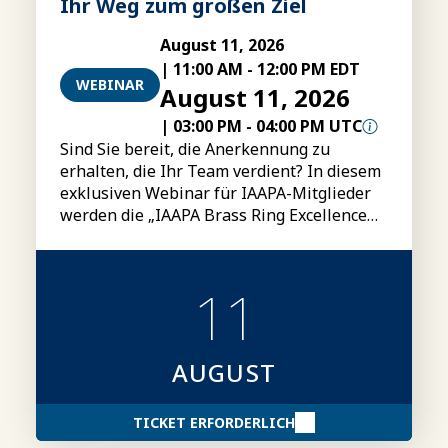
Ihr Weg zum großen Ziel
August 11, 2026
|
11:00 AM
-
12:00 PM EDT
WEBINAR
August 11, 2026
|
03:00 PM
-
04:00 PM UTC
Sind Sie bereit, die Anerkennung zu
erhalten, die Ihr Team verdient? In diesem
exklusiven Webinar für IAAPA-Mitglieder
werden die „IAAPA Brass Ring Excellence
Awards“ vorgestellt, darunter die
Kategorien, Teilnahmebedingungen,
Einreichungsmodalitäten sowie Tipps für
11
die Erstellung überzeugenderer
Bewerbungsunterlagen.
AUGUST
TICKET ERFORDERLICH