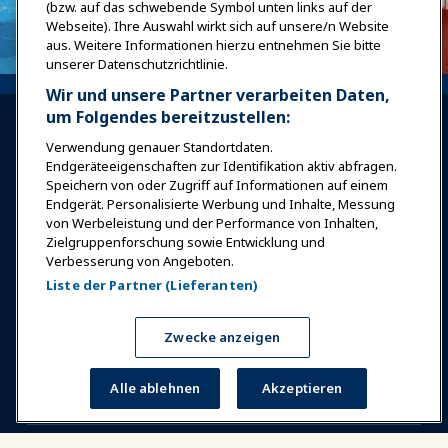
(bzw. auf das schwebende Symbol unten links auf der
Webseite). Ihre Auswahl wirkt sich auf unsere/n Website
aus. Weitere Informationen hierzu entnehmen Sie bitte
unserer Datenschutzrichtlinie.
Wir und unsere Partner verarbeiten Daten,
um Folgendes bereitzustellen:
Verwendung genauer Standortdaten.
Endgeräteeigenschaften zur Identifikation aktiv abfragen.
Speichern von oder Zugriff auf Informationen auf einem
Endgerät. Personalisierte Werbung und Inhalte, Messung
Anmelden
Jetzt beitreten
von Werbeleistung und der Performance von Inhalten,
Auszeichnungen
Karrieren
Kontakt
Zielgruppenforschung sowie Entwicklung und
Verbesserung von Angeboten.
Expos & Veranstaltungen
Liste der Partner (Lieferanten)
News & Funwelt
Zwecke anzeigen
Alle ablehnen
Akzeptieren
Bildung