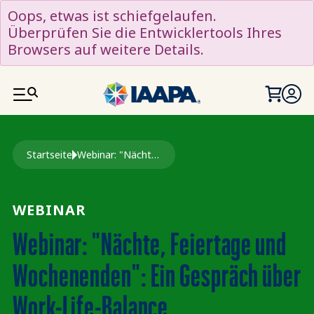
DIREKT ZUM INHALT
Oops, etwas ist schiefgelaufen.
Überprüfen Sie die Entwicklertools Ihres
Browsers auf weitere Details.
Pfadnavigation
Startseite
Webinar: "Nächte, Feiertage und Wochenenden": Ein Gespräch Über Work-Life-Balance
WEBINAR
Webinar: "Nächte, Feiertage und
Wochenenden": Ein Gespräch über
Work-Life-Balance