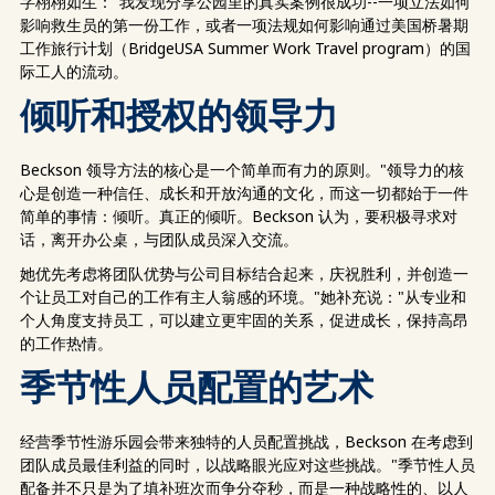
字栩栩如生："我发现分享公园里的真实案例很成功--一项立法如何
影响救生员的第一份工作，或者一项法规如何影响通过美国桥暑期
工作旅行计划（BridgeUSA Summer Work Travel program）的国
际工人的流动。
倾听和授权的领导力
Beckson 领导方法的核心是一个简单而有力的原则。"领导力的核
心是创造一种信任、成长和开放沟通的文化，而这一切都始于一件
简单的事情：倾听。真正的倾听。Beckson 认为，要积极寻求对
话，离开办公桌，与团队成员深入交流。
她优先考虑将团队优势与公司目标结合起来，庆祝胜利，并创造一
个让员工对自己的工作有主人翁感的环境。"她补充说："从专业和
个人角度支持员工，可以建立更牢固的关系，促进成长，保持高昂
的工作热情。
季节性人员配置的艺术
经营季节性游乐园会带来独特的人员配置挑战，Beckson 在考虑到
团队成员最佳利益的同时，以战略眼光应对这些挑战。"季节性人员
配备并不只是为了填补班次而争分夺秒，而是一种战略性的、以人