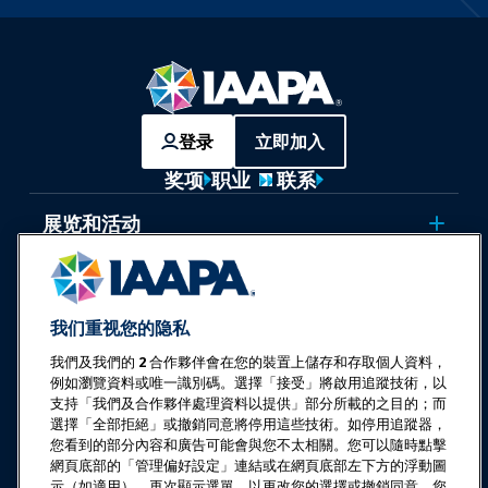
登录
立即加入
奖项
职业
联系
展览和活动
新闻与乐趣世界
我们重视您的隐私
教育
我們及我們的
2
合作夥伴會在您的裝置上儲存和存取個人資料，
例如瀏覽資料或唯一識別碼。選擇「接受」將啟用追蹤技術，以
安全与保障
支持「我們及合作夥伴處理資料以提供」部分所載的之目的；而
選擇「全部拒絕」或撤銷同意將停用這些技術。如停用追蹤器，
您看到的部分內容和廣告可能會與您不太相關。您可以隨時點擊
倡导
網頁底部的「管理偏好設定」連結或在網頁底部左下方的浮動圖
示（如適用），再次顯示選單，以更改您的選擇或撤銷同意。您