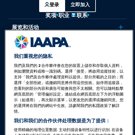
登录
立即加入
奖项
职业
联系
展览和活动
新闻与乐趣世界
我们重视您的隐私
教育
我們及我們的
2
合作夥伴會在您的裝置上儲存和存取個人資料，
例如瀏覽資料或唯一識別碼。選擇「接受」將啟用追蹤技術，以
安全与保障
支持「我們及合作夥伴處理資料以提供」部分所載的之目的；而
選擇「全部拒絕」或撤銷同意將停用這些技術。如停用追蹤器，
您看到的部分內容和廣告可能會與您不太相關。您可以隨時點擊
倡导
網頁底部的「管理偏好設定」連結或在網頁底部左下方的浮動圖
示（如適用），再次顯示選單，以更改您的選擇或撤銷同意。您
的選擇將在我們的網站中生效。請參閱我們的私隱政策了解詳
研究与报告
情。
我们和我们的合作伙伴处理数据是为了提供：
关于IAAPA
使用精确的地理位置数据. 主动扫描设备特性以进行识别. 在设备