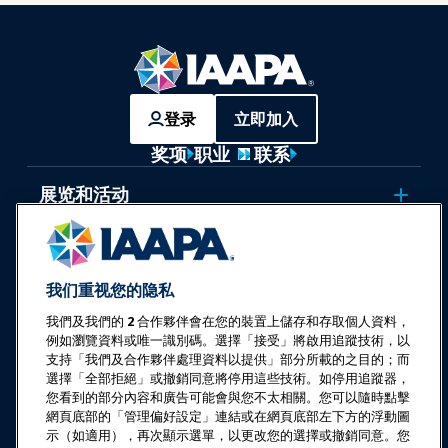
登录
立即加入
奖项
职业
联系
展览和活动
新闻与乐趣世界
我们重视您的隐私
教育
我們及我們的
2
合作夥伴會在您的裝置上儲存和存取個人資料，
例如瀏覽資料或唯一識別碼。選擇「接受」將啟用追蹤技術，以
支持「我們及合作夥伴處理資料以提供」部分所載的之目的；而
安全与保障
選擇「全部拒絕」或撤銷同意將停用這些技術。如停用追蹤器，
您看到的部分內容和廣告可能會與您不太相關。您可以隨時點擊
倡导
網頁底部的「管理偏好設定」連結或在網頁底部左下方的浮動圖
示（如適用），再次顯示選單，以更改您的選擇或撤銷同意。您