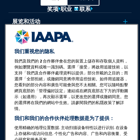
奖项
职业
联系
展览和活动
新闻与乐趣世界
我们重视您的隐私
教育
我們及我們的
2
合作夥伴會在您的裝置上儲存和存取個人資料，
例如瀏覽資料或唯一識別碼。選擇「接受」將啟用追蹤技術，以
支持「我們及合作夥伴處理資料以提供」部分所載的之目的；而
安全与保障
選擇「全部拒絕」或撤銷同意將停用這些技術。如停用追蹤器，
您看到的部分內容和廣告可能會與您不太相關。您可以隨時點擊
倡导
網頁底部的「管理偏好設定」連結或在網頁底部左下方的浮動圖
示（如適用），再次顯示選單，以更改您的選擇或撤銷同意。您
的選擇將在我們的網站中生效。請參閱我們的私隱政策了解詳
研究与报告
情。
我们和我们的合作伙伴处理数据是为了提供：
关于IAAPA
使用精确的地理位置数据. 主动扫描设备特性以进行识别. 在设备
上存储和/或访问信息. 个性化广告和内容、广告和内容衡量、受
众研究和服务开发.