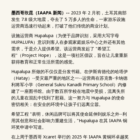
墨西哥坎昆（IAAPA 新闻）--
2023 年 2 月初，土耳其南部
发生 7.8 级大地震，夺去了 5 万多人的生命，一家游乐设施
运营商迅速行动起来，打破了他们传统的商业计划。
设施运营商 Hupalupa（为便于品牌识别，采用大写字母
HUPALUPA）意识到客人在参观家庭娱乐中心之外还有其他
需求，于是介入提供希望。该运营商发起了 "希望工
程"（Project Hope），这是一项社区倡议，旨在让儿童重新
获得教育和正常生活所需的感觉。
Hupalupa 所做的不仅仅是分发书籍。在伊斯肯德伦的哈塔伊
（Hatay）--受灾最严重的地区之一--运营商在苏克鲁-卡纳德
利将军小学（General Sukru Kanadli Primary School）内修
建了一座图书馆。由于数百所学校在地震中受损，流离失所
的儿童在混乱中找到了慰藉。这一努力与 Hupalupa 的使命
密切相关：在安全的环境中让孩子们远离尘嚣。
希望工程 "表明，休闲品牌可以将其使命延伸到娱乐之外--利
用其创意和社会影响力重建生活，"Hupalupa 在其 IAAPA 铜
环奖申请中写道。
在上周于墨西哥 Xcaret 举行的 2025 年 IAAPA 黄铜环卓越奖