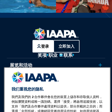
登录
立即加入
奖项
职业
联系
展览和活动
新闻与乐趣世界
我们重视您的隐私
教育
我們及我們的
2
合作夥伴會在您的裝置上儲存和存取個人資料，
例如瀏覽資料或唯一識別碼。選擇「接受」將啟用追蹤技術，以
安全与保障
支持「我們及合作夥伴處理資料以提供」部分所載的之目的；而
選擇「全部拒絕」或撤銷同意將停用這些技術。如停用追蹤器，