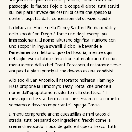
passeggio, le flautas flojo o le coppe di elote, tutti serviti
su "bei piatti" invece dei cestini di carta che spesso la
gente si aspetta dalle concessioni del servizio rapido.
La Mkutano House nella Denny Sanford Elephant Valley
dello zoo di San Diego è forse uno degli esempi più
impressionanti. Il nome Mkutano significa "riunione con
uno scopo" in lingua swahili. Il cibo, le bevande e
l'arredamento riflettono questa filosofia, mentre ogni
dettaglio evoca l'atmosfera di un safari africano. Con un
menu ideato dallo chef Grant Toraason, il ristorante serve
antipasti e piatti principali che devono essere condivisi.
Allo zoo di San Antonio, il ristorante nell'area Flamingo
Flats propone la Timothy's Tasty Torta, che prende il
nome dall'ippopotamo residente nella struttura. "Il
messaggio che sta dietro a ciò che serviamo e a come lo
serviamo è davvero importante", spiega Garcia.
Il menu comprende anche quesadillas e mini tacos di
strada, tutti preparati con ingredienti freschi come la
crema di avocado, il pico de gallo e il queso fresco, tutti