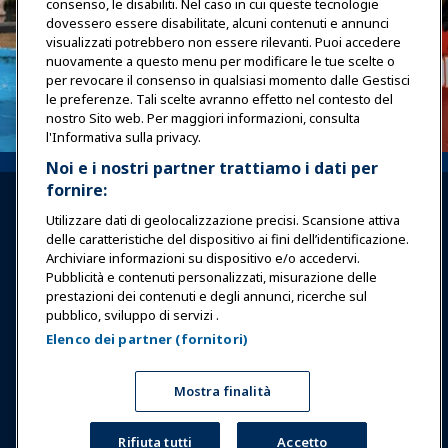
consenso, le disabiliti. Nel caso in cui queste tecnologie
dovessero essere disabilitate, alcuni contenuti e annunci
visualizzati potrebbero non essere rilevanti. Puoi accedere
nuovamente a questo menu per modificare le tue scelte o
per revocare il consenso in qualsiasi momento dalle Gestisci
le preferenze. Tali scelte avranno effetto nel contesto del
nostro Sito web. Per maggiori informazioni, consulta
l'Informativa sulla privacy.
Noi e i nostri partner trattiamo i dati per
fornire:
Utilizzare dati di geolocalizzazione precisi. Scansione attiva
delle caratteristiche del dispositivo ai fini dell’identificazione.
Archiviare informazioni su dispositivo e/o accedervi.
Pubblicità e contenuti personalizzati, misurazione delle
Accedi
Unisciti ora
prestazioni dei contenuti e degli annunci, ricerche sul
pubblico, sviluppo di servizi .
Premi
Carriere
Contatto
Elenco dei partner (fornitori)
Esposizioni & Eventi
Mostra finalità
Notizie & Funworld
Rifiuta tutti
Accetto