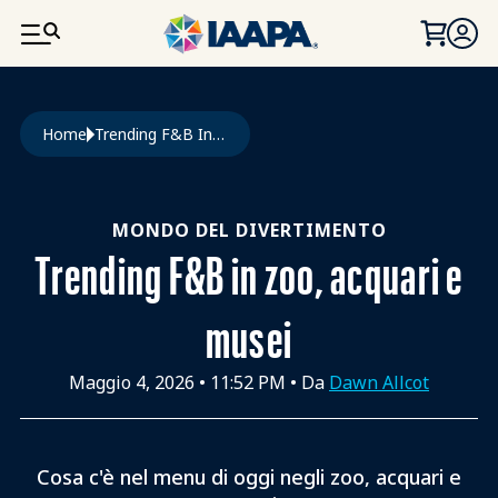
SALTA AL CONTENUTO PRINCIPALE
Briciole di pane
Home
Trending F&B In Zoo, Acquari e Musei
MONDO DEL DIVERTIMENTO
Trending F&B in zoo, acquari e
musei
Maggio 4, 2026
•
11:52 PM
• Da
Dawn Allcot
Cosa c'è nel menu di oggi negli zoo, acquari e