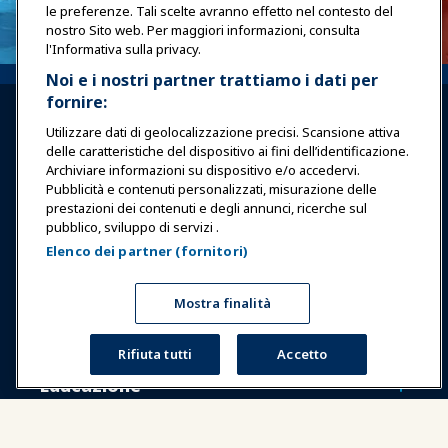
le preferenze. Tali scelte avranno effetto nel contesto del
nostro Sito web. Per maggiori informazioni, consulta
l'Informativa sulla privacy.
Noi e i nostri partner trattiamo i dati per
fornire:
Utilizzare dati di geolocalizzazione precisi. Scansione attiva
delle caratteristiche del dispositivo ai fini dell’identificazione.
Archiviare informazioni su dispositivo e/o accedervi.
Pubblicità e contenuti personalizzati, misurazione delle
Accedi
Unisciti ora
prestazioni dei contenuti e degli annunci, ricerche sul
pubblico, sviluppo di servizi .
Premi
Carriere
Contatto
Elenco dei partner (fornitori)
Esposizioni & Eventi
Mostra finalità
Notizie & Funworld
Rifiuta tutti
Accetto
Educazione
Sicurezza & Protezione