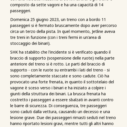
composto da sette vagoni e ha una capacità di 14
passeggeri.
Domenica 25 giugno 2023, un treno con a bordo 11
passeggeri si è fermato bruscamente dopo aver percorso
circa un terzo della pista. In quel momento, Jetline aveva
tre treni in funzione (con i treni fermi in un'area di
stoccaggio dei binari).
SHK ha stabilito che l'incidente si è verificato quando il
braccio di supporto (sospensione delle ruote) nella parte
anteriore del treno si è rotto. Le parti del braccio di
supporto - con le ruote su entrambi i lati del treno - si
sono completamente staccate e sono cadute. Ciò ha
provocato una forte frenata, in quanto il sottotelaio del
vagone è sceso verso i binari e ha iniziato a colpire i
giunti della struttura dei binari. La brusca frenata ha
costretto i passeggeri a essere sbalzati in avanti contro
le barre di sicurezza. Di conseguenza, tre passeggeri
sono caduti dalla vettura, causando un decesso e una
lesione grave. Due dei passeggeri rimasti seduti nel treno
hanno riportato lesioni gravi, mentre tutti gli altri hanno