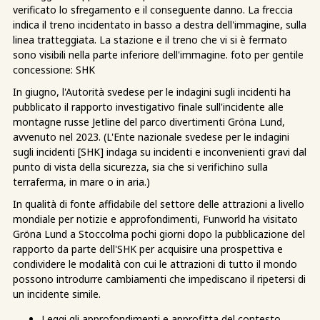
verificato lo sfregamento e il conseguente danno. La freccia
indica il treno incidentato in basso a destra dell'immagine, sulla
linea tratteggiata. La stazione e il treno che vi si è fermato
sono visibili nella parte inferiore dell'immagine. foto per gentile
concessione: SHK
In giugno, l'Autorità svedese per le indagini sugli incidenti ha
pubblicato il rapporto investigativo finale sull'incidente alle
montagne russe Jetline del parco divertimenti Gröna Lund,
avvenuto nel 2023. (L'Ente nazionale svedese per le indagini
sugli incidenti [SHK] indaga su incidenti e inconvenienti gravi dal
punto di vista della sicurezza, sia che si verifichino sulla
terraferma, in mare o in aria.)
In qualità di fonte affidabile del settore delle attrazioni a livello
mondiale per notizie e approfondimenti, Funworld ha visitato
Gröna Lund a Stoccolma pochi giorni dopo la pubblicazione del
rapporto da parte dell'SHK per acquisire una prospettiva e
condividere le modalità con cui le attrazioni di tutto il mondo
possono introdurre cambiamenti che impediscano il ripetersi di
un incidente simile.
Leggi gli approfondimenti e approfitta del contesto