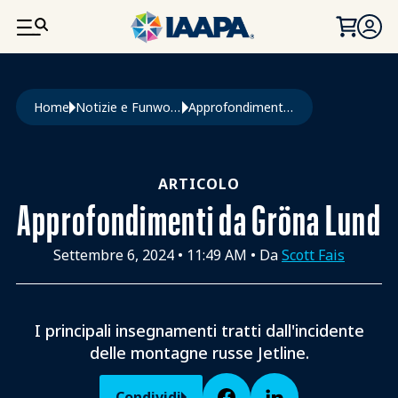
SALTA AL CONTENUTO PRINCIPALE
Briciole di pane
Home
Notizie e Funworld
Approfondimenti Da Gröna Lund
ARTICOLO
Approfondimenti da Gröna Lund
Settembre 6, 2024
•
11:49 AM
• Da
Scott Fais
I principali insegnamenti tratti dall'incidente
delle montagne russe Jetline.
Condividi