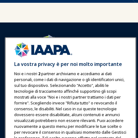
Accedi
Unisciti ora
La vostra privacy è per noi molto importante
Premi
Carriere
Contatto
Noi e i nostri
2
partner archiviamo e accediamo ai dati
personali, come i dati di navigazione o gli identificatori unici,
Esposizioni & Eventi
sul tuo dispositivo. Selezionando "Accetto", abiliti le
tecnologie di tracciamento affinché supportino gli scopi
mostrati alla voce "Noi e i nostri partner trattiamo i dati per
Notizie & Funworld
fornire". Scegliendo invece "Rifiuta tutto" o revocando il
consenso, le disabiliti. Nel caso in cui queste tecnologie
Educazione
dovessero essere disabilitate, alcuni contenuti e annunci
visualizzati potrebbero non essere rilevanti. Puoi accedere
nuovamente a questo menu per modificare le tue scelte o
Sicurezza & Protezione
per revocare il consenso in qualsiasi momento dalle Gestisci