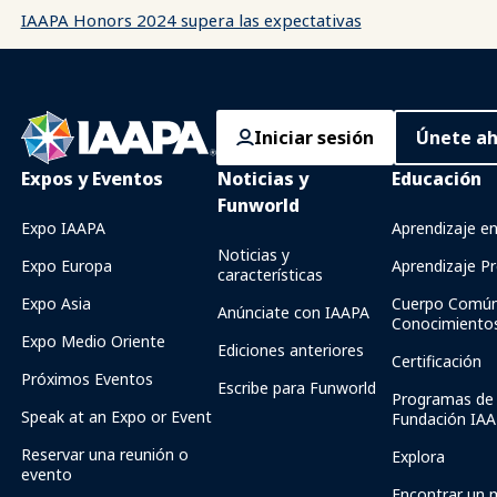
IAAPA Honors 2024 supera las expectativas
Iniciar sesión
Únete a
Expos y Eventos
Noticias y
Educación
Funworld
Expo IAAPA
Aprendizaje en
Noticias y
Expo Europa
Aprendizaje Pr
características
Expo Asia
Cuerpo Común
Anúnciate con IAAPA
Conocimiento
Expo Medio Oriente
Ediciones anteriores
Certificación
Próximos Eventos
Escribe para Funworld
Programas de 
Speak at an Expo or Event
Fundación IA
Reservar una reunión o
Explora
evento
Encontrar un 