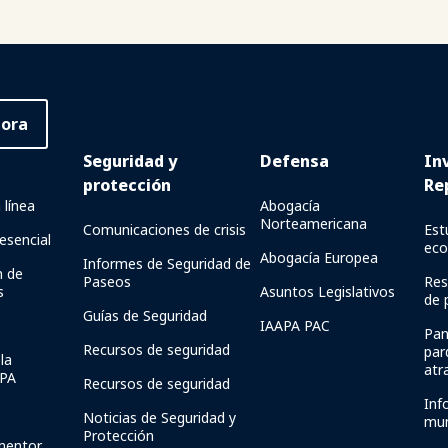
hora
Seguridad y
Defensa
In
protección
Re
 línea
Abogacía
Norteamericana
Comunicaciones de crisis
Est
esencial
ec
Abogacía Europea
Informes de Seguridad de
 de
Paseos
Res
s
Asuntos Legislativos
de 
Guías de Seguridad
IAAPA PAC
Pan
Recursos de seguridad
par
la
atr
APA
Recursos de seguridad
Inf
Noticias de Seguridad y
mun
Protección
mentor