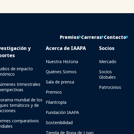
Premios
Carreras
Contacto
vestigación y
Acerca de IAAPA
Socios
portes
Nuestra Historia
Mercado
udios de impacto
Quiénes Somos
Socios
onómico
Globales
Sala de prensa
úmenes trimestrales
Patrocinios
perspectivas
Premios
orama mundial de los
Filantropía
ques temáticos y de
acciones
Fundación IAAPA
ormes comparativos
Sostenibilidad
diales
Tienda de Ropa de Logo