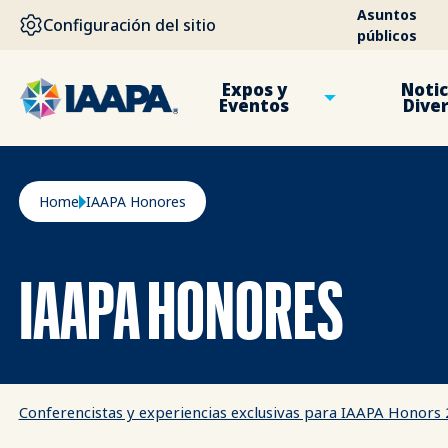
PASAR AL CONTENIDO PRINCIPAL
Asuntos
Configuración del sitio
públicos
Expos y
Notic
Eventos
Dive
Ruta de navegación
Home
IAAPA Honores
IAAPA HONORES
Conferencistas y experiencias exclusivas para IAAPA Honors