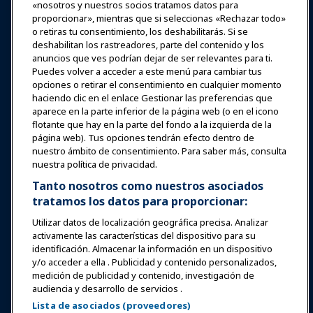
«nosotros y nuestros socios tratamos datos para
Expos y Eventos
proporcionar», mientras que si seleccionas «Rechazar todo»
o retiras tu consentimiento, los deshabilitarás. Si se
Noticias y Funworld
deshabilitan los rastreadores, parte del contenido y los
anuncios que ves podrían dejar de ser relevantes para ti.
Puedes volver a acceder a este menú para cambiar tus
Educación
opciones o retirar el consentimiento en cualquier momento
haciendo clic en el enlace Gestionar las preferencias que
aparece en la parte inferior de la página web (o en el icono
Seguridad y protección
flotante que hay en la parte del fondo a la izquierda de la
página web). Tus opciones tendrán efecto dentro de
nuestro ámbito de consentimiento. Para saber más, consulta
Defensa
nuestra política de privacidad.
Tanto nosotros como nuestros asociados
tratamos los datos para proporcionar:
Investigación y Reportes
Utilizar datos de localización geográfica precisa. Analizar
activamente las características del dispositivo para su
Acerca de IAAPA
identificación. Almacenar la información en un dispositivo
y/o acceder a ella . Publicidad y contenido personalizados,
medición de publicidad y contenido, investigación de
Socios
audiencia y desarrollo de servicios .
Lista de asociados (proveedores)
Copyright © 2026 Asociación Internacional de Parques de