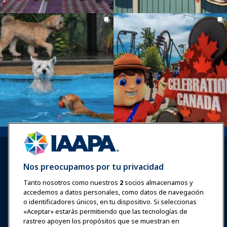
Nos preocupamos por tu privacidad
Tanto nosotros como nuestros
2
socios almacenamos y
accedemos a datos personales, como datos de navegación
Iniciar sesión
Únete ahora
o identificadores únicos, en tu dispositivo. Si seleccionas
Premios
Carreras
Contacto
«Aceptar» estarás permitiendo que las tecnologías de
rastreo apoyen los propósitos que se muestran en